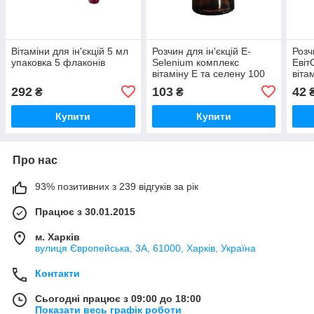
Вітаміни для ін'єкцій 5 мл
Розчин для ін'єкцій E-
Розч
упаковка 5 флаконів
Selenium комплекс
Евіт
вітаміну Е та селену 100
віта
мл Фарматон
комп
292
103
42
₴
₴
Бро
Купити
Купити
Про нас
93% позитивних з 239 відгуків за рік
Працює з 30.01.2015
м. Харків
вулиця Європейська, 3А, 61000, Харків, Україна
Контакти
Сьогодні працює з 09:00 до 18:00
Показати весь графік роботи