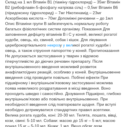
Склад на 1 мл Вітамін В1 (тіаміну гідрохлорид) – 35мг Вітамін
В2 (рибофлавін-5-фосфату натрієва сіль) – 0,5мг Вітамін В6
(піридоксину гідрохлорид) – 7мг Нікотинамід – 23мг
Аскорбінова кислота – 70мг Допоміжні речовини – до 1мл
Опис Вітаміни групи В забезпечують нормальну роботу
багатьох фізіологічних систем організму. Показання Для
заповнення дефіциту вітамінів В і С у коней, великої рогатої
худоби, овець, кіз, свиней, собак і кішок. Для лікування
цереброкортікального
некроз
у
у вел
икої рогатої худоби і
овець, а також отруєння папороттю у коней. Протипоказання
Не допускається застосування у тварин з відомою
гіперчутливістю до діючих речовин препарату. Після
внутрішньовенного введення можливий розвиток
анафілактоїдних реакцій, особливо у коней. Внутрішньовенне
введення слід проводити повільно. Побічні ефекти При
підшкірному і внутрішньом’язовому застосуванні можлива
поява невеликого роздратування в місці введення. Воно
проходить швидко і самостійно. Дозування Підшкірно, глибоко
внутрішньом’язово або повільно внутрішньовенно. При
необхідності введення слід повторювати щодня. При вступі
необхідно дотримуватися стандартних правил асептики.
Велика рогата худоба, коні: 20-30 мл. Телята, лошата, вівці,
кози, свині: 5-10 мл. Собаки: масою до 15 кг – 5 мл; масою
понад 15 кг – 5-10 мл. Кішки: 1 мл. Якщо обсяг дози