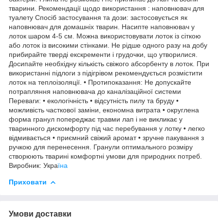
тварини. Рекомендації щодо використання : наповнювач для
туалету Спосіб застосування та дози: застосовується як
наповнювач для домашніх тварин. Насипте наповнювач у
лоток шаром 4-5 см. Можна використовувати лоток із сіткою
або лоток із високими стінками. Не рідше одного разу на добу
прибирайте тверді екскременти і грудочки, що утворилися.
Досипайте необхідну кількість свіжого абсорбенту в лоток. При
використанні підлоги з підігрівом рекомендується розмістити
лоток на теплоізоляції. • Протипоказання: Не допускайте
потрапляння наповнювача до каналізаційної системи
Переваги: • екологічність • відсутність пилу та бруду •
можливість часткової заміни, економна витрата • округлена
форма гранул попереджає травми лап і не викликає у
тваринного дискомфорту під час перебування у лотку • легко
відмивається • приємний свіжий аромат • зручне пакування з
ручкою для перенесення. Гранули оптимального розміру
створюють тварині комфортні умови для природних потреб.
Виробник: Укра
їна
Приховати
Умови доставки