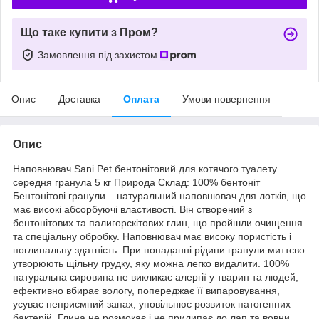
Що таке купити з Пром?
Замовлення під захистом
Опис
Доставка
Оплата
Умови повернення
Опис
Наповнювач Sani Pet бентонітовий для котячого туалету
середня гранула 5 кг Природа Склад: 100% бентоніт
Бентонітові гранули – натуральний наповнювач для лотків, що
має високі абсорбуючі властивості. Він створений з
бентонітових та палигорскітових глин, що пройшли очищення
та спеціальну обробку. Наповнювач має високу пористість і
поглинальну здатність. При попаданні рідини гранули миттєво
утворюють щільну грудку, яку можна легко видалити. 100%
натуральна сировина не викликає алергії у тварин та людей,
ефективно вбирає вологу, попереджає її випаровування,
усуває неприємний запах, уповільнює розвиток патогенних
бактерій. Глина не розмокає і не прилипає до лап та вовни