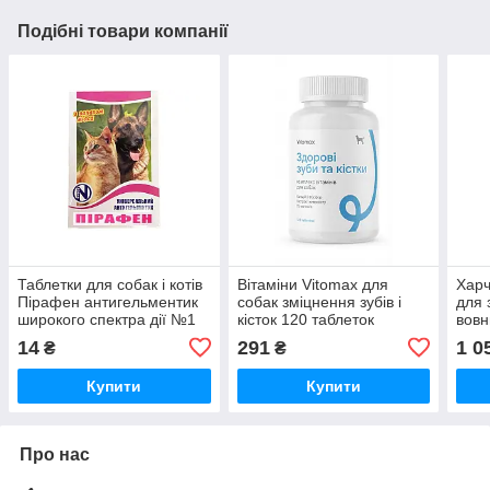
Подібні товари компанії
Таблетки для собак і котів
Вітаміни Vitomax для
Харч
Пірафен антигельментик
собак зміцнення зубів і
для 
широкого спектра дії №1
кісток 120 таблеток
вовн
Норис
Vitomax
капс
14
291
1 0
₴
₴
Купити
Купити
Про нас