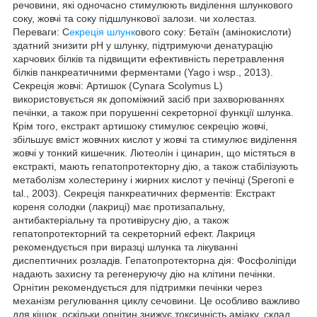
речовини, які одночасно стимулюють виділення шлункового
соку, жовчі та соку підшлункової залози. чи холестаз.
Переваги: С
екреція шлунк
ового соку: Бетаїн (амінокислоти)
здатний знизити рН у шлунку, підтримуючи денатурацію
харчових білків та підвищити ефективність перетравлення
білків панкреатичними ферментами (Yago i wsp., 2013).
Секреція жовчі: Артишок (Cynara Scolymus L)
використовується як допоміжний засіб при захворюваннях
печінки, а також при порушенні секреторної функції шлунка.
Крім того, екстракт артишоку стимулює секрецію жовчі,
збільшує вміст жовчних кислот у жовчі та стимулює виділення
жовчі у тонкий кишечник. Лютеолін і цинарин, що містяться в
екстракті, мають гепатопротекторну дію, а також стабілізують
метаболізм холестерину і жирних кислот у печінці (Speroni e
tal., 2003). Секреція панкреатичних ферментів: Екстракт
кореня солодки (лакриці) має протизапальну,
антибактеріальну та противірусну дію, а також
гепатопротекторний та секреторний ефект. Лакриця
рекомендується при виразці шлунка та лікуванні
диспептичних розладів. Гепатопротекторна дія: Фосфоліпіди
надають захисну та регенеруючу дію на клітини печінки.
Орнітин рекомендується для підтримки печінки через
механізм регулювання циклу сечовини. Це особливо важливо
для кішок, оскільки орнітин знижує токсичність аміаку. склад