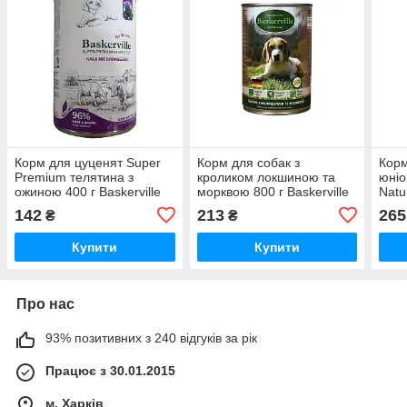
Корм для цуценят Super
Корм для собак з
Корм
Premium телятина з
кроликом локшиною та
юніо
ожиною 400 г Baskerville
морквою 800 г Baskerville
Natu
печі
142
213
265
₴
₴
Pre
Купити
Купити
Про нас
93% позитивних з 240 відгуків за рік
Працює з 30.01.2015
м. Харків