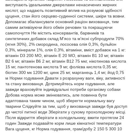
виступають ідеальними джерелами ненасичених жирних
кислот, що надають позитивний вплив на розумові здібності
цуценя, стан його серцево-судинної системи, шкіри та вовни.
Допомагає збалансувати основний раціон вихованця, тим
самим активізуючи його обмін речовин та покращуючи
самопочуття Не містить консервантів, барвників та
синтетичних добавок склад М'ясо та м'ясні субпродукти 70%
(ягня 30%), 2% смородина, лососева олія 0,3%, бульйон
0,3%, мінерали 1%, олія 0,3%, вітаміни, вміст добавок на 1 кг:
вітамін D3 200 МО, вітамін Е 20 МО, вітамін В1 10 мг, вітамін
В2 6 мг, вітамін В6 2 мг, вітамін В12 75 мкг, нікотинова кислота
15 мг, пантотенова кислота 9 мг, фолієва кислота 0,35 мг,
біотин 300 мк 1200 мг, цинк 25 мг, марганець 1,4 мг, йод 0,75
м Норми годування Давати з розрахунку ваги, віку, активності
та стану вихованця. Дотримуйтесь норм годування, але
завжди враховуйте індивідуальні потреби організму собаки
Добова норма може змінюватись, але повинна бути
адаптована таким чином, щоб зберегти нормальну вагу
тварини Слідкуйте за тим, щоб у вихованця завжди був доступ
до чистої питної води Зберігати у сухому прохолодному місці.
Після відкриття зберігати в холодильнику, вжити протягом 24
годин Завжди подавайте корм лише кімнатної температури
Вага цуценя, кг Норма годування, грам/добу 2 150 5 300 10