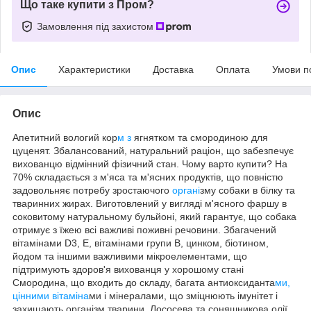
Що таке купити з Пром?
Замовлення під захистом
Опис
Характеристики
Доставка
Оплата
Умови п
Опис
Апетитний вологий кор
м з
ягнятком та смородиною для
цуценят. Збалансований, натуральний раціон, що забезпечує
вихованцю відмінний фізичний стан. Чому варто купити? На
70% складається з м'яса та м'ясних продуктів, що повністю
задовольняє потребу зростаючого
органі
зму собаки в білку та
тваринних жирах. Виготовлений у вигляді м'ясного фаршу в
соковитому натуральному бульйоні, який гарантує, що собака
отримує з їжею всі важливі поживні речовини. Збагачений
вітамінами D3, Е, вітамінами групи В, цинком, біотином,
йодом та іншими важливими мікроелементами, що
підтримують здоров'я вихованця у хорошому стані
Смородина, що входить до складу, багата антиоксиданта
ми,
цінними вітаміна
ми і мінералами, що зміцнюють імунітет і
захищають організм тварини. Лососева та соняшникова олії