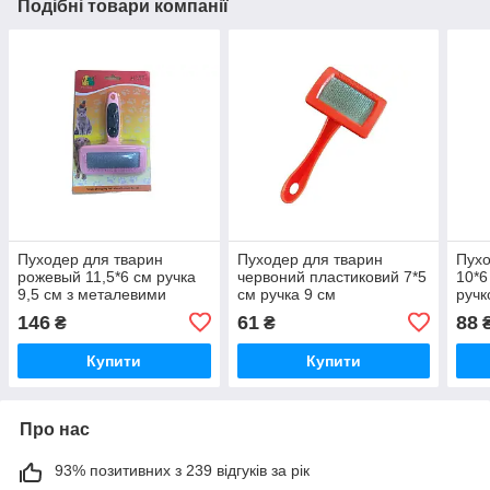
Подібні товари компанії
Пуходер для тварин
Пуходер для тварин
Пухо
рожевый 11,5*6 см ручка
червоний пластиковий 7*5
10*6
9,5 см з металевими
см ручка 9 см
ручк
зубцями Hateli
146
61
88
₴
₴
Купити
Купити
Про нас
93% позитивних з 239 відгуків за рік