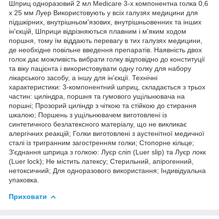
Шприц одноразовий 2 мл Medicare 3-х компонентна голка 0,6
х 25 мм Луер Використовують у всіх галузях медицини для
підшкірних, внутрішньом'язових, внутрішньовенних та інших
ін'єкцій, Шприци відрізняються плавним і м'яким ходом
поршня, тому їм віддають перевагу в тих галузях медицини,
де необхідне повільне введення препаратів. Наявність двох
голок дає можливість вибрати голку відповідно до конституції
та віку пацієнта і використовувати одну голку для набору
лікарського засобу, а іншу для ін'єкції. Технічні
характеристики: 3-компонентний шприц, складається з трьох
частин: циліндра, поршня та гумового ущільнювача на
поршні; Прозорий циліндр з чіткою та стійкою до стирання
шкалою; Поршень з ущільнювачем виготовлені із
синтетичного безлатексного матеріалу, що не викликає
алергічних реакцій; Голки виготовлені з аустенітної медичної
сталі із тригранним загостренням голки; Стопорне кільце;
З'єднання шприца з голкою: Луєр сліп (Luer slip) та Луєр локк
(Luer lock); Не містить латексу; Стерильний, апірогенний,
нетоксичний; Для одноразового використання; Індивідуальна
упаковка.
Приховати