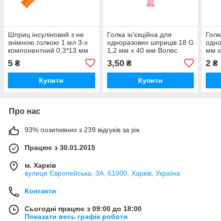
Шприц інсуліновий з не
Голка ін'єкційна для
Голк
знімною голкою 1 мл 3-х
одноразових шприців 18 G
одно
компонентний 0,3*13 мм
1,2 мм х 40 мм Волес
мм х
G30 G29
5
3,50
2
₴
₴
₴
Купити
Купити
Про нас
93% позитивних з 239 відгуків за рік
Працює з 30.01.2015
м. Харків
вулиця Європейська, 3А, 61000, Харків, Україна
Контакти
Сьогодні працює з 09:00 до 18:00
Показати весь графік роботи