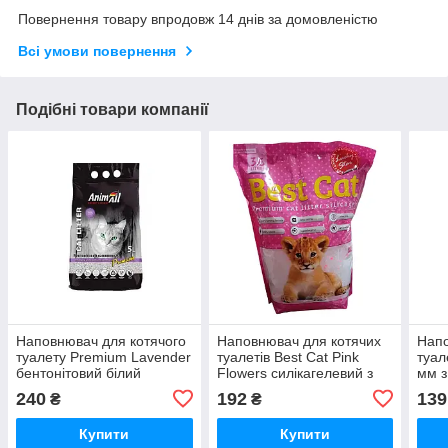
Повернення товару впродовж 14 днів за домовленістю
Всі умови повернення
Подібні товари компанії
Наповнювач для котячого
Наповнювач для котячих
Напо
туалету Premium Lavender
туалетів Best Cat Pink
туал
бентонітовий білий
Flowers силікагелевий з
мм з
комкуючий з ароматом
ароматом рожевих квітів
кг 7
240
192
139
₴
₴
лаванди 5 л AnimAll
3,6 л Fox
Купити
Купити