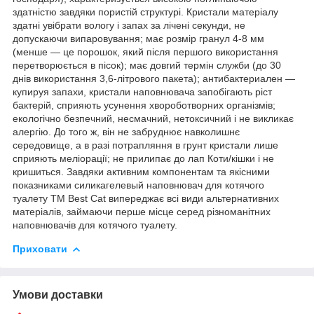
здатністю завдяки пористій структурі. Кристали матеріалу
здатні увібрати вологу і запах за лічені секунди, не
допускаючи випаровування; має розмір гранул 4-8 мм
(менше ― це порошок, який після першого використання
перетворюється в пісок); має довгий термін служби (до 30
днів використання 3,6-літрового пакета); антибактериален ―
купируя запахи, кристали наповнювача запобігають ріст
бактерій, сприяють усунення хвороботворних організмів;
екологічно безпечний, несмачний, нетоксичний і не викликає
алергію. До того ж, він не забруднює навколишнє
середовище, а в разі потрапляння в грунт кристали лише
сприяють меліорації; не прилипає до лап Коти/кішки і не
кришиться. Завдяки активним компонентам та якісними
показниками силикагелевый наповнювач для котячого
туалету ТМ Best Cat випереджає всі види альтернативних
матеріалів, займаючи перше місце серед різноманітних
наповнювачів для котячого туалету.
Приховати
Умови доставки