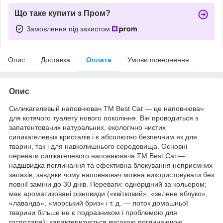
Що таке купити з Пром?
Замовлення під захистом
Опис
Доставка
Оплата
Умови повернення
Опис
Силикагелевый наповнювач ТМ Best Cat ― це наповнювач
для котячого туалету нового покоління. Він проводиться з
запатентованих натуральних, екологічно чистих
силикагелевых кристалів і є абсолютно безпечним як для
тварин, так і для навколишнього середовища. Основні
переваги силікагелевого наповнювача ТМ Best Cat ―
надшвидка поглинання та ефективна блокування неприємних
запахів, завдяки чому наповнювач можна використовувати без
повнії заміни до 30 днів. Переваги: однорідний за кольором;
має ароматизовані різновиди («квітковий», «зелене яблуко»,
«лаванда», «морський бриз» і т. д. ― лоток домашньої
тварини більше не є подразником і проблемою для
господаря); характеризується високою поглинаючою