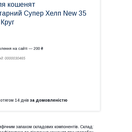
ля кошенят
тарний Супер Хелп New 35
 Круг
лення на сайті — 200 ₴
од:
0000030465
ротягом 14 днів
за домовленістю
цифічним запахом складових компонентів. Склад: