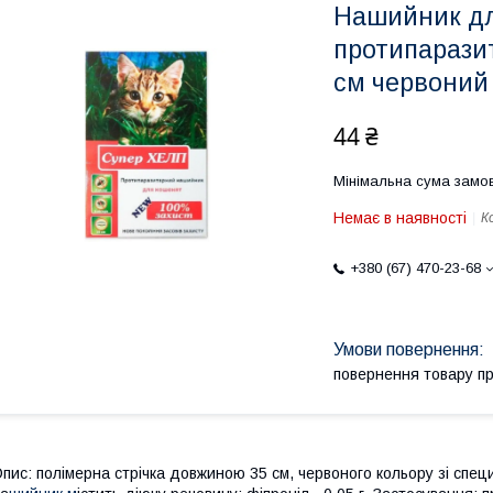
Нашийник д
протипарази
см червоний
44 ₴
Мінімальна сума замов
Немає в наявності
К
+380 (67) 470-23-68
повернення товару п
пис: полімерна стрічка довжиною 35 см, червоного кольору зі спе