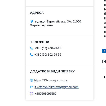
н
в
R
б
В
вулиця Європейська, 3А, 61000,
з
Харків, Україна
н
н
в
+380 (67) 470-23-68
+380 (50) 302-26-55
І
Ц
https://33korovy.com.ua
it.vetaptekalitarova@gmail.com
+380503095589