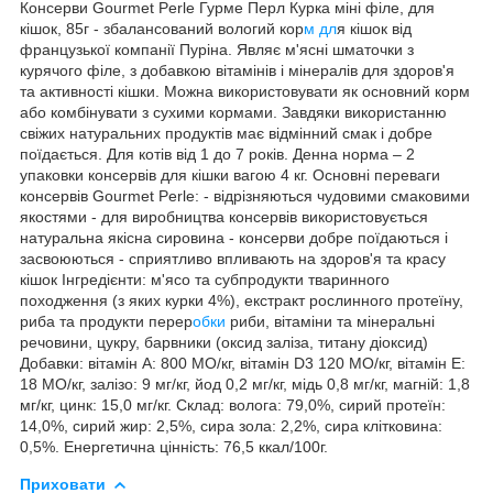
Консерви Gourmet Perle Гурме Перл Курка міні філе, для
кішок, 85г - збалансований вологий кор
м дл
я кішок від
французької компанії Пуріна. Являє м'ясні шматочки з
курячого філе, з добавкою вітамінів і мінералів для здоров'я
та активності кішки. Можна використовувати як основний корм
або комбінувати з сухими кормами. Завдяки використанню
свіжих натуральних продуктів має відмінний смак і добре
поїдається. Для котів від 1 до 7 років. Денна норма – 2
упаковки консервів для кішки вагою 4 кг. Основні переваги
консервів Gourmet Perle: - відрізняються чудовими смаковими
якостями - для виробництва консервів використовується
натуральна якісна сировина - консерви добре поїдаються і
засвоюються - сприятливо впливають на здоров'я та красу
кішок Інгредієнти: м'ясо та субпродукти тваринного
походження (з яких курки 4%), екстракт рослинного протеїну,
риба та продукти перер
обки
риби, вітаміни та мінеральні
речовини, цукру, барвники (оксид заліза, титану діоксид)
Добавки: вітамін А: 800 МО/кг, вітамін D3 120 МО/кг, вітамін Е:
18 МО/кг, залізо: 9 мг/кг, йод 0,2 мг/кг, мідь 0,8 мг/кг, магній: 1,8
мг/кг, цинк: 15,0 мг/кг. Склад: волога: 79,0%, сирий протеїн:
14,0%, сирий жир: 2,5%, сира зола: 2,2%, сира клітковина:
0,5%. Енергетична цінність: 76,5 ккал/100г.
Приховати