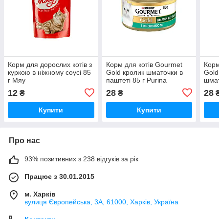
Корм для дорослих котів з
Корм для котів Gourmet
Корм
куркою в ніжному соусі 85
Gold кролик шматочки в
Gold
г Мяу
паштеті 85 г Purina
шмат
Puri
12
28
28
₴
₴
Купити
Купити
Про нас
93% позитивних з 238 відгуків за рік
Працює з 30.01.2015
м. Харків
вулиця Європейська, 3А, 61000, Харків, Україна