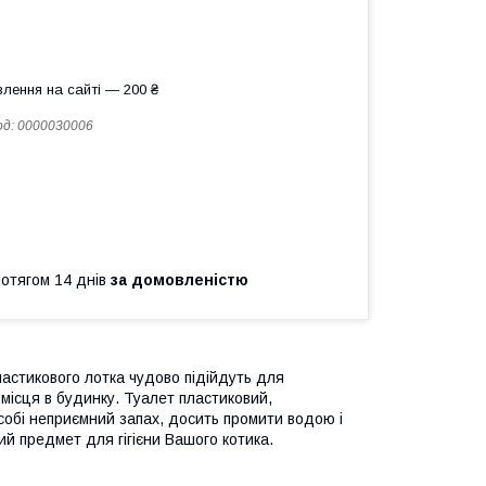
лення на сайті — 200 ₴
од:
0000030006
ротягом 14 днів
за домовленістю
пластикового лотка чудово підійдуть для
 місця в будинку. Туалет пластиковий,
 собі неприємний запах, досить промити водою і
ий предмет для гігієни Вашого котика.