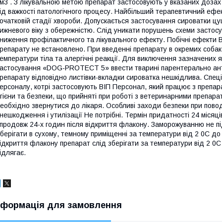
м3 . З лікувальною метою препарат застосовують у вказаних дозах 
ід важкості патологічного процесу. Найбільший терапевтичний ефе
очатковій стадії хвороби. Допускається застосування сироватки ц
ижневого віку з обережністю. Слід уникати порушень схеми застос
ниження профілактичного та лікувального ефекту. Побічні ефекти 
репарату не встановлено. При введенні препарату в окремих соба
емператури тіла та алергічні реакції. Для виключення зазначених
астосування «DOG-PROTECT 5» ввести тварині парентерально анти
репарату відповідно листівки-вкладки сироватка нешкідлива. Спеці
ерсоналу, котрі застосовують ВІП Персонал, який працює з препа
ігієни та безпеки, що прийняті при роботі з ветеринарними препар
еобхідно звернутися до лікаря. Особливі заходи безпеки при пово
нешкодження і утилізації Не потрібні. Термін придатності 24 місяц
продовж 24-х годин після відкриття флакону. Заморожуванню не пі
берігати в сухому, темному приміщенні за температури від 2 0С до 
ідкриття флакону препарат слід зберігати за температури від 2 0
ідлягає.
нформація для замовлення