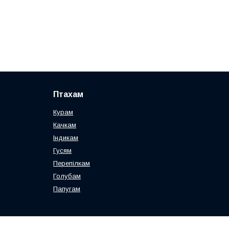
Птахам
Курам
Качкам
Індикам
Гусям
Перепілкам
Голубам
Папугам