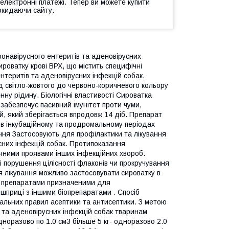
 електронні платежі. Тепер ви можете купити
окидаючи сайту.
ронавірусного ентеритів та аденовірусних
оватку крові ВРХ, що містить специфічні
ентеритів та аденовірусних інфекцій собак.
 світло-жовтого до червоно-коричневого кольору
ну рідину. Біологічні властивості Сироватка
безпечує пасивний імунітет проти чуми,
й, який зберігається впродовж 14 діб. Препарат
в інкубаційному та продромальному періодах
ння Застосовують для профілактики та лікування
усних інфекцій собак. Протипоказання
ічними проявами інших інфекційних хвороб.
і порушення цілісності флаконів чи прокручування
я лікування можливо застосовувати сироватку в
ож препаратами призначеними для
шприці з іншими біопрепаратами . Спосіб
альних правил асептики та антисептики. З метою
в та аденовірусних інфекцій собак тваринам
норазово по 1.0 см3 більше 5 кг- одноразово 2.0