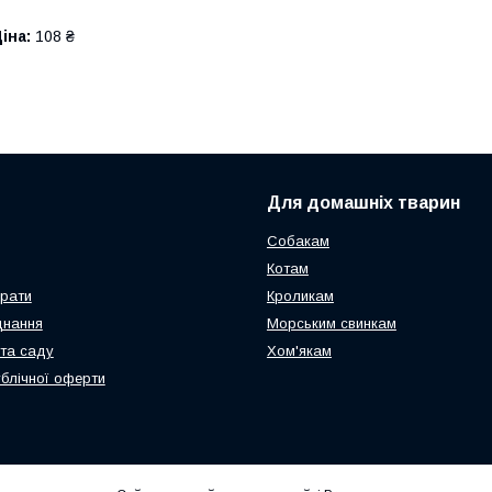
іна:
108 ₴
Для домашніх тварин
Собакам
Котам
арати
Кроликам
днання
Морським свинкам
та саду
Хом'якам
ублічної оферти