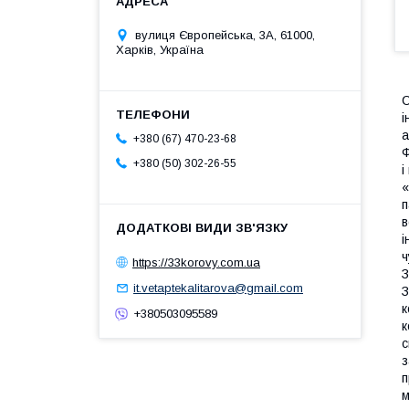
вулиця Європейська, 3А, 61000,
Харків, Україна
C
і
а
+380 (67) 470-23-68
Ф
+380 (50) 302-26-55
і
«
п
в
і
ч
https://33korovy.com.ua
З
it.vetaptekalitarova@gmail.com
З
к
+380503095589
к
с
з
п
м