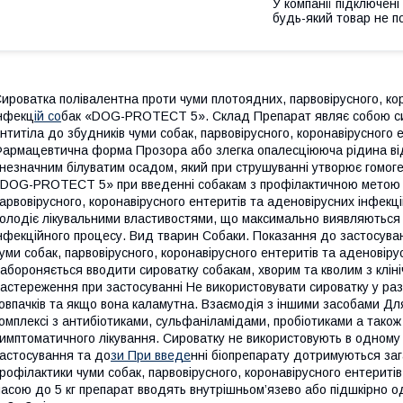
У компанії підключені
будь-який товар не п
ироватка полівалентна проти чуми плотоядних, парвовірусного, ко
нфекц
ій со
бак «DOG-PROTECT 5». Склад Препарат являє собою сир
нтитіла до збудників чуми собак, парвовірусного, коронавірусного 
армацевтична форма Прозора або злегка опалесціююча рідина від
 незначним білуватим осадом, який при струшуванні утворює гомоген
DOG-PROTECT 5» при введенні собакам з профілактичною метою за
арвовірусного, коронавірусного ентеритів та аденовірусних інфекці
олодіє лікувальними властивостями, що максимально виявляються 
нфекційного процесу. Вид тварин Собаки. Показання до застосува
уми собак, парвовірусного, коронавірусного ентеритів та аденовір
абороняється вводити сироватку собакам, хворим та кволим з клін
астереження при застосуванні Не використовувати cироватку у раз
овпачків та якщо вона каламутна. Взаємодія з іншими засобами Дл
омплексі з антибіотиками, сульфаніламідами, пробіотиками а так
имптоматичного лікування. Сироватку не використовують в одному 
астосування та до
зи При введе
нні біопрепарату дотримуються заг
рофілактики чуми собак, парвовірусного, коронавірусного ентериті
асою до 5 кг препарат вводять внутрішньом’язево або підшкірно од