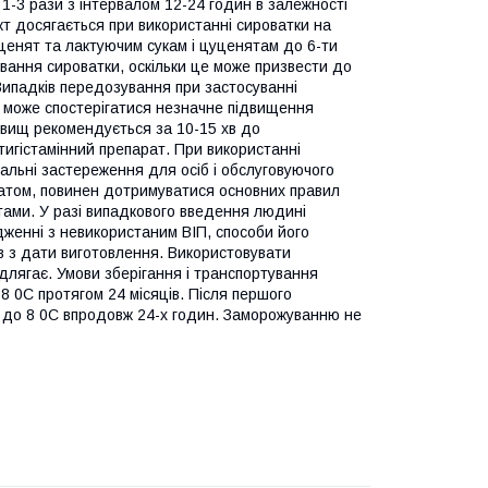
1-3 рази з інтервалом 12-24 годин в залежності
кт досягається при використанні сироватки на
уценят та лактуючим сукам і цуценятам до 6-ти
ування сироватки, оскільки це може призвести до
Випадків передозування при застосуванні
к може спостерігатися незначне підвищення
 явищ рекомендується за 10-15 хв до
гістамінний препарат. При використанні
альні застереження для осіб і обслуговуючого
ратом, повинен дотримуватися основних правил
атами. У разі випадкового введення людині
дженні з невикористаним ВІП, способи його
ів з дати виготовлення. Використовувати
длягає. Умови зберігання і транспортування
8 0С протягом 24 місяців. Після першого
С до 8 0С впродовж 24-х годин. Заморожуванню не