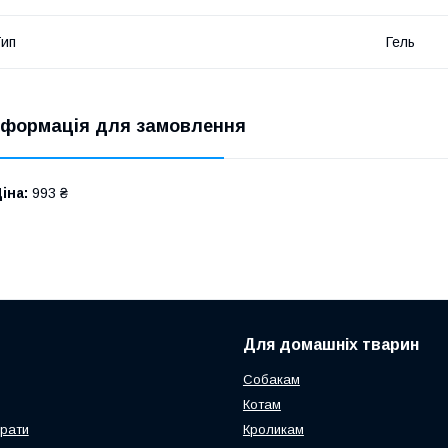
ип
Гель
нформація для замовлення
іна:
993 ₴
Для домашніх тварин
Собакам
Котам
арати
Кроликам