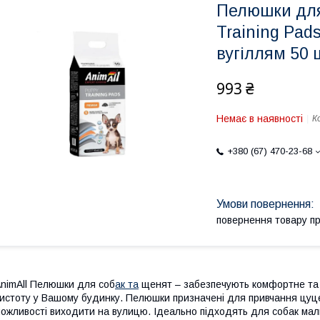
Пелюшки для
Training Pad
вугіллям 50 
993 ₴
Немає в наявності
К
+380 (67) 470-23-68
повернення товару п
nimAll Пелюшки для соб
ак та
щенят – забезпечують комфортне та 
истоту у Вашому будинку. Пелюшки призначені для привчання цуцен
ожливості виходити на вулицю. Ідеально підходять для собак мали