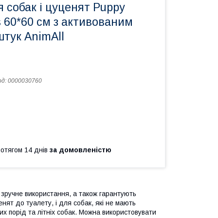
 собак і цуценят Puppy
s 60*60 см з активованим
штук AnimAll
од:
0000030760
ротягом 14 днів
за домовленістю
зручне використання, а також гарантують
ят до туалету, і для собак, які не мають
х порід та літніх собак. Можна використовувати