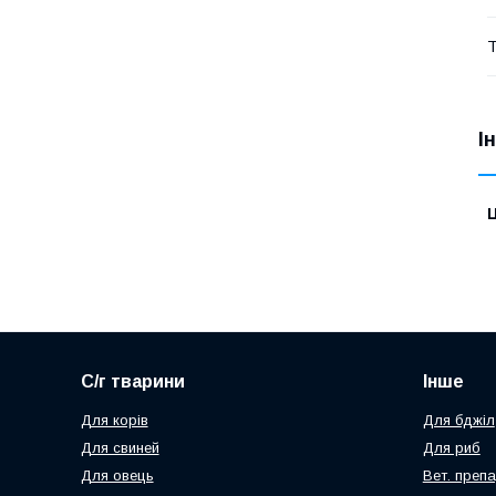
Т
І
Ц
С/г тварини
Інше
Для корів
Для бджіл
Для свиней
Для риб
Для овець
Вет. преп