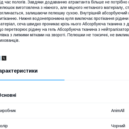
ід час пологів. Завдяки додаванню атрактанта більше не потрібно
елюшок виготовлена з ніжного, але міцного нетканого матеріалу, 
оглинається, залишаючи пелюшку сухою. Внутрішній абсорбуючий ш
итіканню. Нижня водонепроникна куля виключає протікання рідини 
атеріал, сеча швидко проникає крізь нього Абсорбуюча тканина з
о перетворює рідину на гель Абсорбуюча тканина з нейтралізатор
лівка з липкими мітками на звороті. Пелюшки не токсичні, не викли
ихованців.
арактеристики
Основні
иробник
AnimAll
олір
Чорний