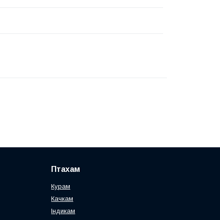
Птахам
Курам
Качкам
Індикам