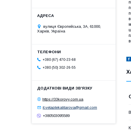
п
п
п
в
м
вулиця Європейська, 3А, 61000,
щ
Харків, Україна
п
в
+380 (67) 470-23-68
+380 (50) 302-26-55
Х
https://33korovy.com.ua
it.vetaptekalitarova@gmail.com
В
+380503095589
К