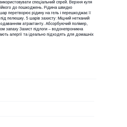
 використовувати спеціальний спрей. Верхня куля
стійкого до пошкоджень. Рідина швидко
ар перетворює рідину на гель і перешкоджає її
під пелюшку. 5 шарів захисту: Міцний нетканий
 додаванням атрактанту. Абсорбуючий полімер,
ом запаху Захист підлоги – водонепроникна
кають алергії та ідеально підходять для домашніх