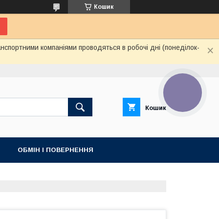
Кошик
нспортними компаніями проводяться в робочі дні (понеділок-
КНОПКА
ЗВ'ЯЗКУ
Кошик
ОБМІН І ПОВЕРНЕННЯ