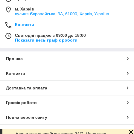
м. Харків
вулиця Європейська, 3А, 61000, Харків, Україна
Контакти
Сьогодні працює з 09:00 до 18:00
Показати весь графік роботи
Про нас
Контакти
Доставка та оплата
Графік роботи
Повна версія сайту
Сайт створено на маркетплейсі
Prom.ua
Наш магазин приймає заявки 24/7. Менеджер