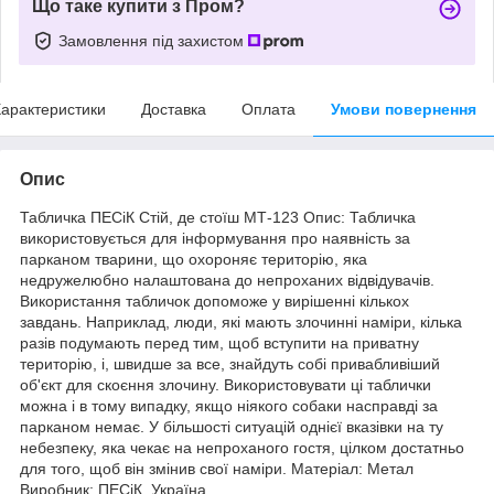
Що таке купити з Пром?
Замовлення під захистом
арактеристики
Доставка
Оплата
Умови повернення
Опис
Табличка ПЕСіК Стій, де стоїш МТ-123 Опис: Табличка
використовується для інформування про наявність за
парканом тварини, що охороняє територію, яка
недружелюбно налаштована до непроханих відвідувачів.
Використання табличок допоможе у вирішенні кількох
завдань. Наприклад, люди, які мають злочинні наміри, кілька
разів подумають перед тим, щоб вступити на приватну
територію, і, швидше за все, знайдуть собі привабливіший
об'єкт для скоєння злочину. Використовувати ці таблички
можна і в тому випадку, якщо ніякого собаки насправді за
парканом немає. У більшості ситуацій однієї вказівки на ту
небезпеку, яка чекає на непроханого гостя, цілком достатньо
для того, щоб він змінив свої наміри. Матеріал: Метал
Виробник: ПЕСіК, Україна