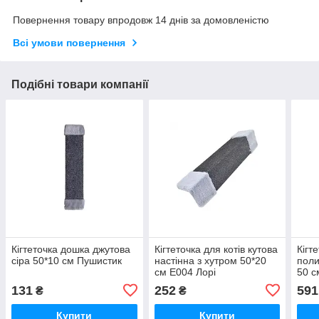
Повернення товару впродовж 14 днів за домовленістю
Всі умови повернення
Подібні товари компанії
Кігтеточка дошка джутова
Кігтеточка для котів кутова
Кігт
сіра 50*10 см Пушистик
настінна з хутром 50*20
поли
см Е004 Лорі
50 с
131
252
591
₴
₴
Купити
Купити