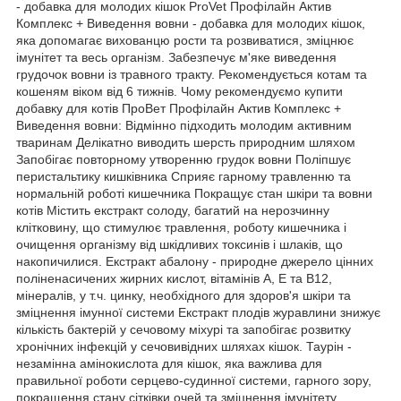
- добавка для молодих кішок ProVet Профілайн Актив
Комплекс + Виведення вовни - добавка для молодих кішок,
яка допомагає вихованцю рости та розвиватися, зміцнює
імунітет та весь організм. Забезпечує м'яке виведення
грудочок вовни із травного тракту. Рекомендується котам та
кошеням віком від 6 тижнів. Чому рекомендуємо купити
добавку для котів ПроВет Профілайн Актив Комплекс +
Виведення вовни: Відмінно підходить молодим активним
тваринам Делікатно виводить шерсть природним шляхом
Запобігає повторному утворенню грудок вовни Поліпшує
перистальтику кишківника Сприяє гарному травленню та
нормальній роботі кишечника Покращує стан шкіри та вовни
котів Містить екстракт солоду, багатий на нерозчинну
клітковину, що стимулює травлення, роботу кишечника і
очищення організму від шкідливих токсинів і шлаків, що
накопичилися. Екстракт абалону - природне джерело цінних
поліненасичених жирних кислот, вітамінів А, Е та В12,
мінералів, у т.ч. цинку, необхідного для здоров'я шкіри та
зміцнення імунної системи Екстракт плодів журавлини знижує
кількість бактерій у сечовому міхурі та запобігає розвитку
хронічних інфекцій у сечовивідних шляхах кішок. Таурін -
незамінна амінокислота для кішок, яка важлива для
правильної роботи серцево-судинної системи, гарного зору,
покращення стану сітківки очей та зміцнення імунітету.