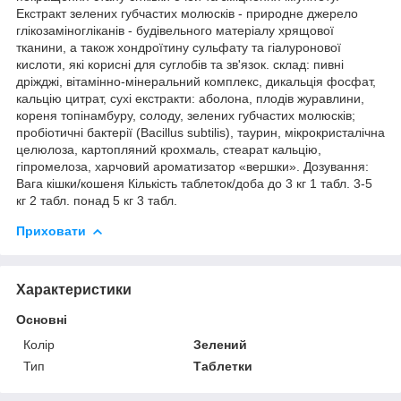
Екстракт зелених губчастих молюсків - природне джерело
глікозаміногліканів - будівельного матеріалу хрящової
тканини, а також хондроїтину сульфату та гіалуронової
кислоти, які корисні для суглобів та зв'язок. склад: пивні
дріжджі, вітамінно-мінеральний комплекс, дикальція фосфат,
кальцію цитрат, сухі екстракти: аболона, плодів журавлини,
кореня топінамбуру, солоду, зелених губчастих молюсків;
пробіотичні бактерії (Bacillus subtilis), таурин, мікрокристалічна
целюлоза, картопляний крохмаль, стеарат кальцію,
гіпромелоза, харчовий ароматизатор «вершки». Дозування:
Вага кішки/кошеня Кількість таблеток/доба до 3 кг 1 табл. 3-5
кг 2 табл. понад 5 кг 3 табл.
Приховати
Характеристики
Основні
Колір
Зелений
Тип
Таблетки