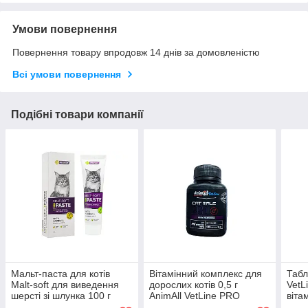
Умови повернення
Повернення товару впродовж 14 днів за домовленістю
Всі умови повернення
Подібні товари компанії
Мальт-паста для котів
Вітамінний комплекс для
Табл
Malt-soft для виведення
дорослих котів 0,5 г
VetL
шерсті зі шлунка 100 г
AnimAll VetLine PRO
віта
Vitomax
№100