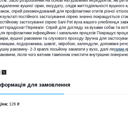
отів. Засіб розроблений на основі натуральних інгредієнтів, які рет
идаленню вушної сірки, ексудату, слідів життєдіяльності вушного к
акож, спрей рекомендований для профілактики отитів різної етіолог
езультаті постійного застосування спрею значно покращується стан
остійному застосуванні спрею Sani Pet вуха вашого улюбленця завж
иттєрадісна! Переваги: Спрей для догляду за вухами собак та котів
ля профілактики інфекційних і запальних процесів Покращує проц
кіри, вушної раковини та слухового проходу Зручна для застосува
омашки, подорожника, шавлії, звіробою, календули; допоміжні реч
ушну раковину- 2-3 краплі лосьйону закапати у вухо, далі ле
гкими
к
аковини, після чого ватним тампоном очистити внутрішню поверхню 
нформація для замовлення
іна:
126 ₴