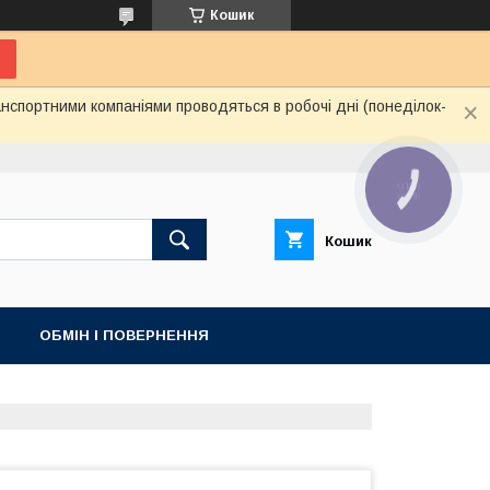
Кошик
нспортними компаніями проводяться в робочі дні (понеділок-
КНОПКА
ЗВ'ЯЗКУ
Кошик
ОБМІН І ПОВЕРНЕННЯ