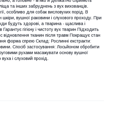
ельно, а головне - м'яко й делікатно сприяють
ліща та інших забруднень з вух вихованців.
ії, особливо для собак висловухих порід. В
 шкіри, вушної раковини і слухового проходу. При
ди будуть здорові, а тварина - щаслива і
 Гарантує гігієну і чистоту вух тварин Підходить
ес відновлення тканин після травм Покращує стан
ння форма спрею Склад: Рослинні екстракти:
овини. Спосіб застосування: Лосьйоном обробити
руговими рухами масажувати основу вушної
вуха і слуховий прохід.