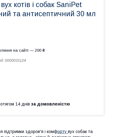
вух котів і собак SaniPet
ний та антисептичний 30 мл
лення на сайті — 200 ₴
од:
0000031124
ротягом 14 днів
за домовленістю
я підтримки здоров'я і комф
орту
вух собак та