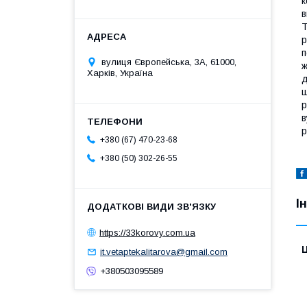
к
в
Т
р
п
вулиця Європейська, 3А, 61000,
ж
Харків, Україна
д
ш
р
в
р
+380 (67) 470-23-68
+380 (50) 302-26-55
І
https://33korovy.com.ua
Ц
it.vetaptekalitarova@gmail.com
+380503095589