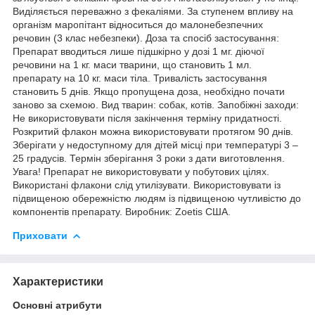
Виділяється переважно з фекаліями. За ступенем впливу на
організм маропітант відноситься до малонебезпечних
речовин (3 клас небезпеки). Доза та спосіб застосування:
Препарат вводиться лише підшкірно у дозі 1 мг. діючої
речовини на 1 кг. маси тварини, що становить 1 мл.
препарату на 10 кг. маси тіла. Тривалість застосування
становить 5 днів. Якщо пропущена доза, необхідно почати
заново за схемою. Вид тварин: собак, котів. Запобіжні заходи:
Не використовувати після закінчення терміну придатності.
Розкритий флакон можна використовувати протягом 90 днів.
Зберігати у недоступному для дітей місці при температурі 3 –
25 градусів. Термін зберігання 3 роки з дати виготовлення.
Увага! Препарат не використовувати у побутових цілях.
Використані флакони слід утилізувати. Використовувати із
підвищеною обережністю людям із підвищеною чутливістю до
компонентів препарату. Виробник: Zoetis США.
Приховати
Характеристики
Основні атрибути