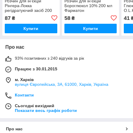
Розчин для ін'єкцій
Розчин для ін'єкцій
Розч
Рінгера-Локка
Бороглюкол 10% 200 мл
Глюк
регідратуючий засіб 200
Фарматон
O.L
мл O.L.KAR
87
58
41
₴
₴
Купити
Купити
Про нас
93% позитивних з 240 відгуків за рік
Працює з 30.01.2015
м. Харків
вулиця Європейська, 3А, 61000, Харків, Україна
Контакти
Сьогодні вихідний
Показати весь графік роботи
Про нас