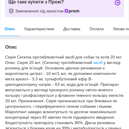
Що таке купити з Пром?
Замовлення під захистом
Опис
Характеристики
Доставка
Оплата
Умови п
Опис
Серія Cerenia протиблювотний засіб для собак та котів 20 мл
Опис: Серія 20 мл. (Cerenia) протиблювотний
засіб
у вигляді
розчину для ін'єкцій. Основною діючою речовиною є
маропітанта цитрат - 10 мг/1 мл, як допоміжні компоненти:
мета крезол - 3,3 мг, сульфобутіловий ефір В-
циклодекситрину натрію - 63 мг, вода для ін'єкцій. Препарат
випускається у вигляді прозорого розчину світло-жовтого
кольору і розфасовується у флакони темного кольору ємністю
20 мл. Призначення: Серія призначається при блюванні як
центрального, і периферичного генези собакам і кішкам.
Маропітант швидко всмоктується та досягає максимальної
концентрації через 45 хвилин після підшкірного введення.
Біодоступність препарату становить 90%. Діюча речовина
зв'язується з білками крові на 99% і метаболізується у печінці.