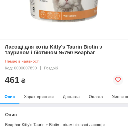
Ласощі для котів Kitty's Taurin Biotin з
таурином і біотином №750 Beaphar
Немає в наявності
Код: 0000007890
Роздріб
461
₴
Опис
Характеристики
Доставка
Оплата
Умови п
Опис
Beaphar Kitty's Taurin + Biotin - вітамінізовані ласощі з