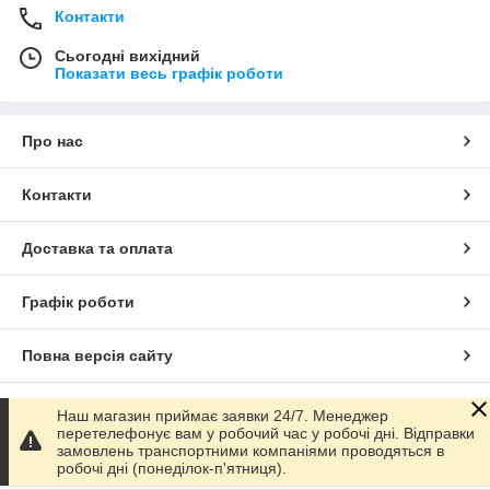
Контакти
Сьогодні вихідний
Показати весь графік роботи
Про нас
Контакти
Доставка та оплата
Графік роботи
Повна версія сайту
Сайт створено на маркетплейсі
Prom.ua
Наш магазин приймає заявки 24/7. Менеджер
перетелефонує вам у робочий час у робочі дні. Відправки
замовлень транспортними компаніями проводяться в
Політика конфіденційності
робочі дні (понеділок-п'ятниця).