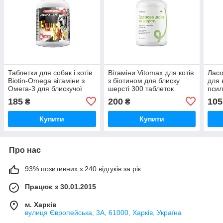
Таблетки для собак і котів
Вітаміни Vitomax для котів
Ласо
Biotin-Omega вітаміни з
з біотином для блиску
для 
Омега-3 для блискучої
шерсті 300 таблеток
псил
вовни №90 FunVit
Vitomax
лінг
185
200
105
₴
₴
Car
Купити
Купити
Про нас
93% позитивних з 240 відгуків за рік
Працює з 30.01.2015
м. Харків
вулиця Європейська, 3А, 61000, Харків, Україна