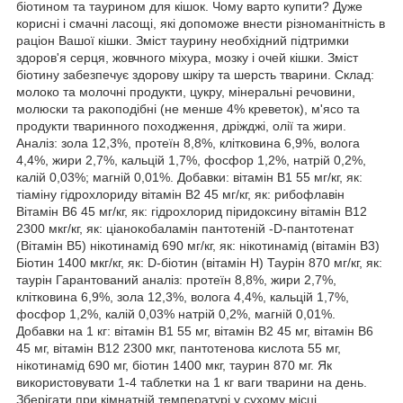
біотином та таурином для кішок. Чому варто купити? Дуже
корисні і смачні ласощі, які допоможе внести різноманітність в
раціон Вашої кішки. Зміст таурину необхідний підтримки
здоров'я серця, жовчного міхура, мозку і очей кішки. Зміст
біотину забезпечує здорову шкіру та шерсть тварини. Склад:
молоко та молочні продукти, цукру, мінеральні речовини,
молюски та ракоподібні (не менше 4% креветок), м'ясо та
продукти тваринного походження, дріжджі, олії та жири.
Аналіз: зола 12,3%, протеїн 8,8%, клітковина 6,9%, волога
4,4%, жири 2,7%, кальцій 1,7%, фосфор 1,2%, натрій 0,2%,
калій 0,03%; магній 0,01%. Добавки: вітамін В1 55 мг/кг, як:
тіаміну гідрохлориду вітамін В2 45 мг/кг, як: рибофлавін
Вітамін В6 45 мг/кг, як: гідрохлорид піридоксину вітамін В12
2300 мкг/кг, як: ціанокобаламін пантотеній -D-пантотенат
(Вітамін В5) нікотинамід 690 мг/кг, як: нікотинамід (вітамін В3)
Біотин 1400 мкг/кг, як: D-біотин (вітамін Н) Таурін 870 мг/кг, як:
таурін Гарантований аналіз: протеїн 8,8%, жири 2,7%,
клітковина 6,9%, зола 12,3%, волога 4,4%, кальцій 1,7%,
фосфор 1,2%, калій 0,03% натрій 0,2%, магній 0,01%.
Добавки на 1 кг: вітамін В1 55 мг, вітамін В2 45 мг, вітамін В6
45 мг, вітамін В12 2300 мкг, пантотенова кислота 55 мг,
нікотинамід 690 мг, біотин 1400 мкг, таурин 870 мг. Як
використовувати 1-4 таблетки на 1 кг ваги тварини на день.
Зберігати при кімнатній температурі у сухому місці.