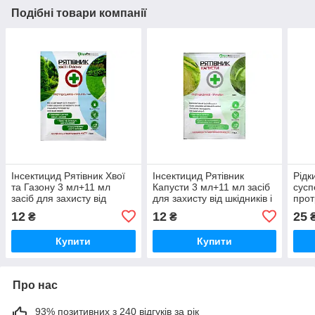
Подібні товари компанії
Інсектицид Рятівник Хвої
Інсектицид Рятівник
Рідк
та Газону 3 мл+11 мл
Капусти 3 мл+11 мл засіб
сусп
засіб для захисту від
для захисту від шкідників і
прот
шкідників та хвороб
хвороб AgroProtection
фунг
12
12
25
₴
₴
AgroProtection
хвор
овоч
Купити
Купити
Agro
Про нас
93% позитивних з 240 відгуків за рік