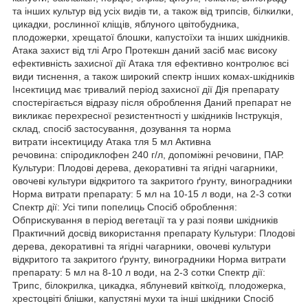
та інших культур від усіх видів ти, а також від трипсів, білкилки,
цикадки, рослинної кліщів, яблуного цвітобудника,
плодожерки, хрещатої блошки, капустоїхи та інших шкідників.
Атака захист від тлі Агро Протекшн даний засіб має високу
ефективність захисної дії Атака тля ефективно контролює всі
види тиснення, а також широкий спектр інших комах-шкідників
Інсектицид має тривалий період захисної дії Дія препарату
спостерігається відразу після оброблення Даний препарат не
викликає перехресної резистентності у шкідників Інструкція,
склад, спосіб застосування, дозування та норма
витрати інсектициду Атака тля 5 мл Активна
речовина: спіродиклофен 240 г/л, допоміжні речовини, ПАР.
Культури: Плодові дерева, декоративні та ягідні чагарники,
овочеві культури відкритого та закритого ґрунту, виноградники
Норма витрати препарату: 5 мл на 10-15 л води, на 2-3 сотки
Спектр дії: Усі типи попелиць Спосіб оброблення:
Обприскування в період вегетації та у разі появи шкідників
Практичний досвід використання препарату Культури: Плодові
дерева, декоративні та ягідні чагарники, овочеві культури
відкритого та закритого ґрунту, виноградники Норма витрати
препарату: 5 мл на 8-10 л води, на 2-3 сотки Спектр дії:
Трипс, білокрилка, цикадка, яблуневий квіткоїд, плодожерка,
хрестоцвіті блішки, капустяні мухи та інші шкідники Спосіб