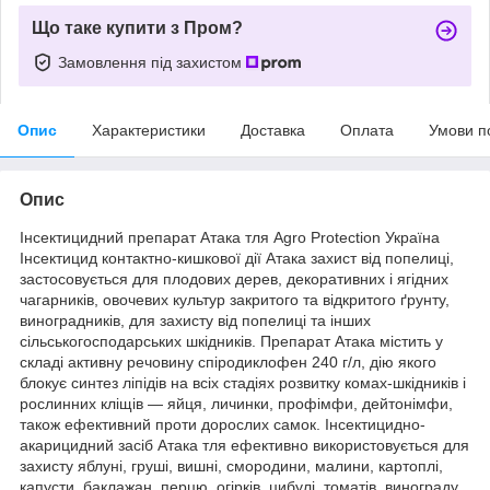
Що таке купити з Пром?
Замовлення під захистом
Опис
Характеристики
Доставка
Оплата
Умови п
Опис
Інсектицидний препарат Атака тля Agro Protection Україна
Інсектицид контактно-кишкової дії Атака захист від попелиці,
застосовується для плодових дерев, декоративних і ягідних
чагарників, овочевих культур закритого та відкритого ґрунту,
виноградників, для захисту від попелиці та інших
сільськогосподарських шкідників. Препарат Атака містить у
складі активну речовину спіродиклофен 240 г/л, дію якого
блокує синтез ліпідів на всіх стадіях розвитку комах-шкідників і
рослинних кліщів — яйця, личинки, профімфи, дейтонімфи,
також ефективний проти дорослих самок. Інсектицидно-
акарицидний засіб Атака тля ефективно використовується для
захисту яблуні, груші, вишні, смородини, малини, картоплі,
капусти, баклажан, перцю, огірків, цибулі, томатів, винограду