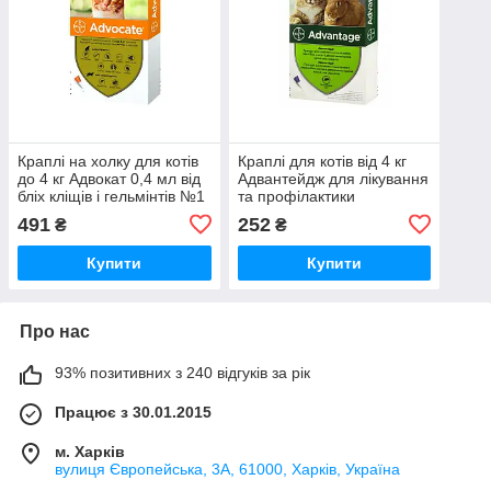
Краплі на холку для котів
Краплі для котів від 4 кг
до 4 кг Адвокат 0,4 мл від
Адвантейдж для лікування
бліх кліщів і гельмінтів №1
та профілактики
Bayer
зараження блохами №1
491
252
₴
₴
Bayer
Купити
Купити
Про нас
93% позитивних з 240 відгуків за рік
Працює з 30.01.2015
м. Харків
вулиця Європейська, 3А, 61000, Харків, Україна