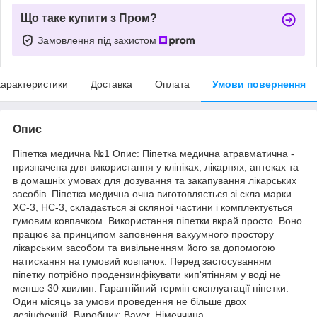
Що таке купити з Пром?
Замовлення під захистом
арактеристики
Доставка
Оплата
Умови повернення
Опис
Піпетка медична №1 Опис: Піпетка медична атравматична -
призначена для використання у клініках, лікарнях, аптеках та
в домашніх умовах для дозування та закапування лікарських
засобів. Піпетка медична очна виготовляється зі скла марки
ХС-3, НС-3, складається зі скляної частини і комплектується
гумовим ковпачком. Використання піпетки вкрай просто. Воно
працює за принципом заповнення вакуумного простору
лікарським засобом та вивільненням його за допомогою
натискання на гумовий ковпачок. Перед застосуванням
піпетку потрібно продензинфікувати кип'ятінням у воді не
менше 30 хвилин. Гарантійний термін експлуатації піпетки:
Один місяць за умови проведення не більше двох
дезінфекцій. Виробник: Bayer, Німеччина