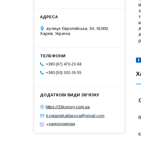
к
з
т
к
вулиця Європейська, 3А, 61000,
А
Харків, Україна
А
р
+380 (67) 470-23-68
+380 (50) 302-26-55
Х
https://33korovy.com.ua
it.vetaptekalitarova@gmail.com
В
+380503095589
К