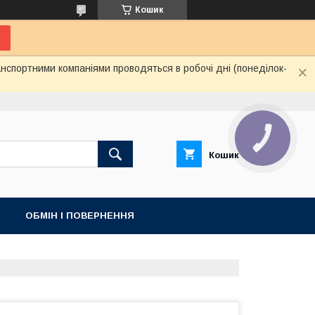
Кошик
нспортними компаніями проводяться в робочі дні (понеділок-
КНОПКА
ЗВ'ЯЗКУ
Кошик
ОБМІН І ПОВЕРНЕННЯ