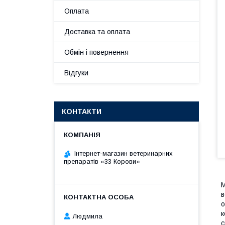
Оплата
Доставка та оплата
Обмін і повернення
Відгуки
КОНТАКТИ
Інтернет-магазин ветеринарних
препаратів «33 Корови»
М
в
о
к
Людмила
с