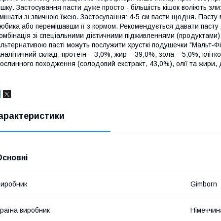
ішку. Застосування пасти дуже просто - більшість кішок воліють зли
мішати зі звичною їжею. Застосування: 4-5 см пасти щодня. Пасту
юбика або перемішавши її з кормом. Рекомендується давати пасту
омбінація зі спеціальними дієтичними підживленнями (продуктами)
льтернативою пасті можуть послужити хрусткі подушечки "Мальт-Фіт
налітичний склад: протеїн – 3,0%, жир – 39,0%, зола – 5,0%, клітк
ослинного походження (солодовий екстракт, 43,0%), олії та жири,
арактеристики
Основні
иробник
Gimborn
раїна виробник
Німеччин