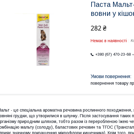
Паста Мальт
вовни у кішо
282 ₴
Немає в наявності
К
+380 (67) 470-23-68
повернення товару п
альт - це спеціальна ароматна речовина рослинного походження, 
овняні грудки, що утворилися в шлунку. Після застосування таких 
рганізму природним шляхом, тобто разом із переробленою їжею че
омбінацію мальту (солоду), баластових речовин та ТГОС (Трансга
прияє значному покращенню мікрофлори кишечника). Крім того, п