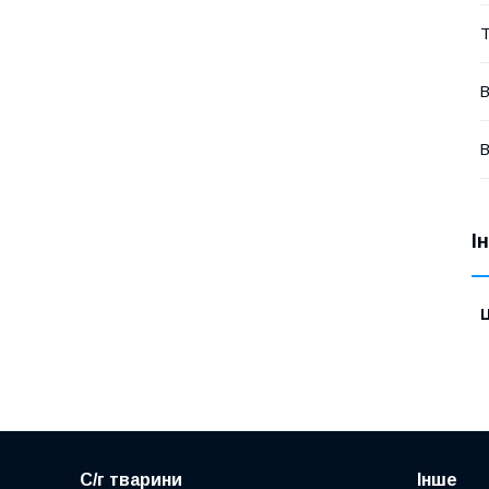
Т
В
В
І
Ц
С/г тварини
Інше