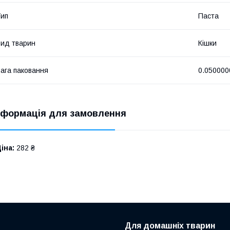
ип
Паста
ид тварин
Кішки
ага паковання
0.050000
нформація для замовлення
іна:
282 ₴
Для домашніх тварин