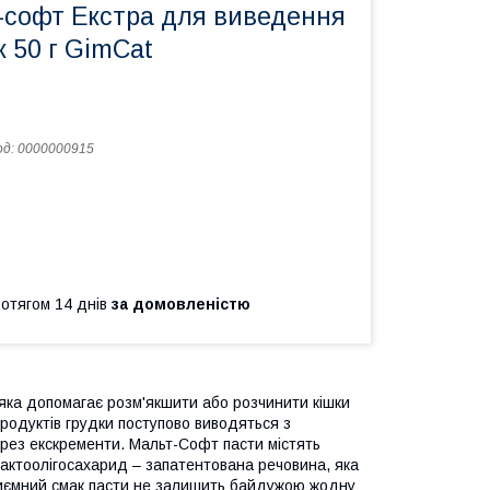
-софт Екстра для виведення
к 50 г GimCat
од:
0000000915
ротягом 14 днів
за домовленістю
яка допомагає розм'якшити або розчинити кішки
продуктів грудки поступово виводяться з
рез екскременти. Мальт-Софт пасти містять
лактоолігосахарид – запатентована речовина, яка
риємний смак пасти не залишить байдужою жодну