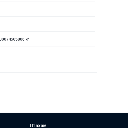
00074505806 кг
Птахам