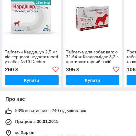
Таблетки Кардишур 2,5 мг
Таблетка для собак вагою
Про
від серцевої недостатності
32-64 кг Квадромідас 3,2 г
табл
у собак №10 Dechra
протиразитарний засіб
та ко
№1 Modes
260
395
106
₴
₴
Купити
Купити
Про нас
93% позитивних з 240 відгуків за рік
Працює з 30.01.2015
м. Харків