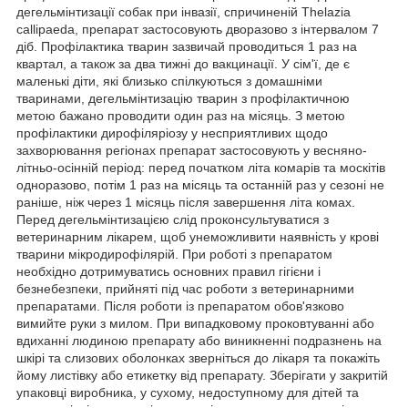
дегельмінтизації собак при інвазії, спричиненій Thelazia
callipaeda, препарат застосовують дворазово з інтервалом 7
діб. Профілактика тварин зазвичай проводиться 1 раз на
квартал, а також за два тижні до вакцинації. У сім'ї, де є
маленькі діти, які близько спілкуються з домашніми
тваринами, дегельмінтизацію тварин з профілактичною
метою бажано проводити один раз на місяць. З метою
профілактики дирофіляріозу у несприятливих щодо
захворювання регіонах препарат застосовують у весняно-
літньо-осінній період: перед початком літа комарів та москітів
одноразово, потім 1 раз на місяць та останній раз у сезоні не
раніше, ніж через 1 місяць після завершення літа комах.
Перед дегельмінтизацією слід проконсультуватися з
ветеринарним лікарем, щоб унеможливити наявність у крові
тварини мікродирофілярій. При роботі з препаратом
необхідно дотримуватись основних правил гігієни і
безнебезпеки, прийняті під час роботи з ветеринарними
препаратами. Після роботи із препаратом обов'язково
вимийте руки з милом. При випадковому проковтуванні або
вдиханні людиною препарату або виникненні подразнень на
шкірі та слизових оболонках зверніться до лікаря та покажіть
йому листівку або етикетку від препарату. Зберігати у закритій
упаковці виробника, у сухому, недоступному для дітей та