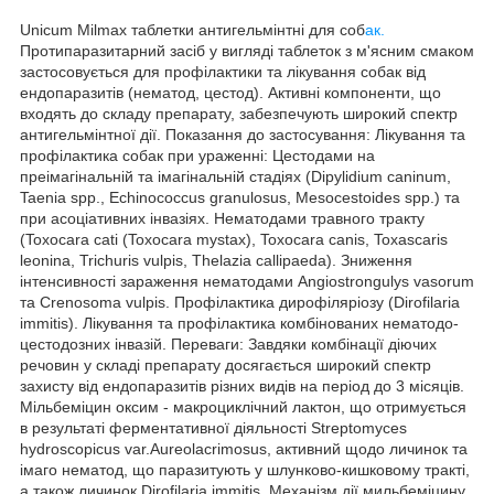
Unicum Milmax таблетки антигельмінтні для соб
ак.
Протипаразитарний засіб у вигляді таблеток з м'ясним смаком
застосовується для профілактики та лікування собак від
ендопаразитів (нематод, цестод). Активні компоненти, що
входять до складу препарату, забезпечують широкий спектр
антигельмінтної дії. Показання до застосування: Лікування та
профілактика собак при ураженні: Цестодами на
преімагінальній та імагінальній стадіях (Dipylidium caninum,
Taenia spp., Echinococcus granulosus, Mesocestoides spp.) та
при асоціативних інвазіях. Нематодами травного тракту
(Toxocara cati (Toxocara mystax), Toxocara canis, Toxascaris
leonina, Trichuris vulpis, Thelazia callipaeda). Зниження
інтенсивності зараження нематодами Angiostrongulys vasorum
та Crenosoma vulpis. Профілактика дирофіляріозу (Dirofilaria
immitis). Лікування та профілактика комбінованих нематодо-
цестодозних інвазій. Переваги: Завдяки комбінації діючих
речовин у складі препарату досягається широкий спектр
захисту від ендопаразитів різних видів на період до 3 місяців.
Мільбеміцин оксим - макроциклічний лактон, що отримується
в результаті ферментативної діяльності Streptomyces
hydroscopicus var.Aureolacrimosus, активний щодо личинок та
імаго нематод, що паразитують у шлунково-кишковому тракті,
а також личинок Dirofilaria immitis. Механізм дії мильбеміцину