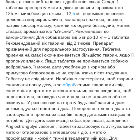
бджіл, а також риб та інших гідробіонтів. склад Склад: 1
таблетка препарату містить діючі речовини: празіквантел –
125 мг, мильбеміцин оксим – 12
,5
мг. допоміжні речовини:
целюлоза мікрокристалічна, моногідрат лактози, повідон,
натрію кроскармелозу, кремній колоїдний безводний, магнію
стеарат, ароматизатор "м'ясний". Рекомендації до
використання: Для собак вагою від 5 кг до 10 кг – 1 таблетка.
Рекомендований вік тварини: від 2 тижнів. Препарат
призначений для перорального застосування. Таблетка
приємна на смак і охоче вживається більшістю тварин, якщо її
пропонує власник. Якщо таблетка не приймається собакою
добровільно, її можна дати улюбленцю з кормом або
примусово безпосередньо на корінь язика після годування.
Таблетку не слід ділити. Необхідно спостерігати, щоб тварини
споживали повну дозу, а за
оброб
леними тваринами слід
спостерігати протягом декількох хвилин після введення, щоб
переконатися, що жодна частина дози не втрачена або не
відкинута. У разі підозри на втрату будь-якої частини дози
рекомендується повторна доза. Попередня голодна дієта та
застосування проносних засобів перед дегельмінтизацією не
потрібно. Для дегельмінтизації собак при інвазії, заподіяної
Angiostrongulys vasorum, таблетки застосовують з лікувальною
метою чотириразово з інтервалом 7 діб, з метою
профілактики - кожні 4 тижні в терапевтичній дозі. Для