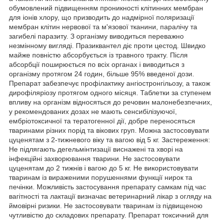
обумовлений підвищенням проникності клітинних мембран
для іонів хлору, що призводить до надмірної поляризації
мембран клітин нервової та м'язової тканини, паралічу та
загибелі паразиту. З організму виводиться переважно
незмінному вигляді. Празиквантел діє проти цестод. Швидко
майже повністю абсорбується із травного тракту. Після
абсорбції поширюється по всіх органах і виводиться з
організму протягом 24 годин, більше 95% введеної дози.
Препарат забезпечує профілактику ангіостронгільозу, а також
дирофіляріозу протягом одного місяця. Таблетки за ступенем
впливу на організм відносяться до речовин малонебезпечних,
у рекомендованих дозах не мають сенсибілізуючої,
ембріотоксичної та тератогенної дії, добре переносяться
тваринами різних порід та вікових груп. Можна застосовувати
цуценятам з 2-тижневого віку та вагою від 5 кг. Застереження:
Не підлягають дегельмінтизації виснажені та хворі на
інфекційні захворювання тварини. Не застосовувати
цуценятам до 2 тижнів і вагою до 5 кг. Не використовувати
тваринам із вираженими порушеннями функції нирок та
печінки. Можливість застосування препарату самкам під час
вагітності та лактації визначає ветеринарний лікар з огляду на
ймовірні ризики. Не застосовувати тваринам із підвищеною
чутливістю до складових препарату. Препарат токсичний для