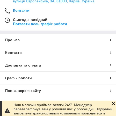
вулиця Європейська, 3А, 61000, Харків, Україна
Контакти
Сьогодні вихідний
Показати весь графік роботи
Про нас
Контакти
Доставка та оплата
Графік роботи
Повна версія сайту
Сайт створено на маркетплейсі
Prom.ua
Наш магазин приймає заявки 24/7. Менеджер
перетелефонує вам у робочий час у робочі дні. Відправки
замовлень транспортними компаніями проводяться в
Політика конфіденційності