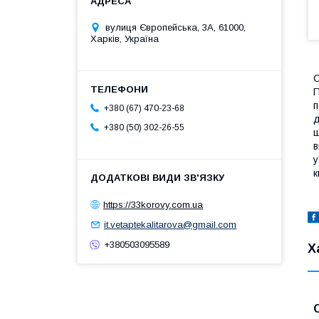
вулиця Європейська, 3А, 61000,
Харків, Україна
C
П
п
+380 (67) 470-23-68
д
+380 (50) 302-26-55
щ
в
у
к
https://33korovy.com.ua
it.vetaptekalitarova@gmail.com
+380503095589
Х