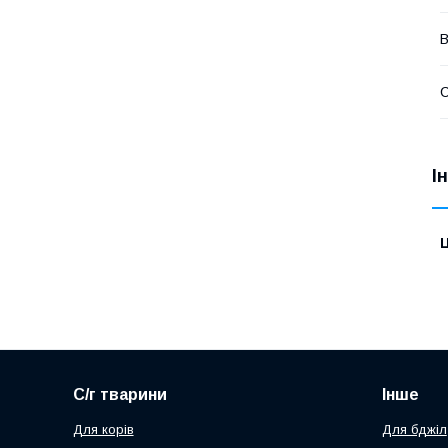
В
І
Ц
С/г тварини
Інше
Для корів
Для бджіл