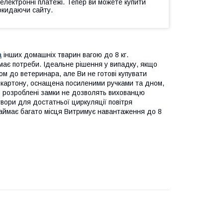
 електронні платежі. Тепер ви можете купити
окидаючи сайту.
а
інших домашніх тварин вагою до 8 кг.
має потреби. Ідеальне рішення у випадку, якщо
ом до ветеринара, але Ви не готові купувати
 картону, оснащена посиленими ручками та дном,
 розроблені замки не дозволять вихованцю
вори для достатньої циркуляції повітря
займає багато місця Витримує навантаження до 8