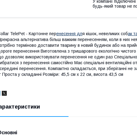
У компанії підключені
будь-який товар не п
ollar TelePet - Картонне пер
енесення дл
я кішок, невеликих соб
ак т
рекрасна альтернатива більш важким перенесенням, коли в них не
отрібно терміново доставити тварину в новий будинок або на прий
ороге перенесення Виготовлена з тришарового екологічно чистого
о дозволяє використовувати перенесення не один раз Спеціально
ибратися з перенесення самостійно Має спеціальні вентиляційні от
середині перенесення. Компактно складається, при зберіганні не 
г Проста у складанні Розміри: 45,5 см х 22 см, висота 43,5 см
арактеристики
Основні