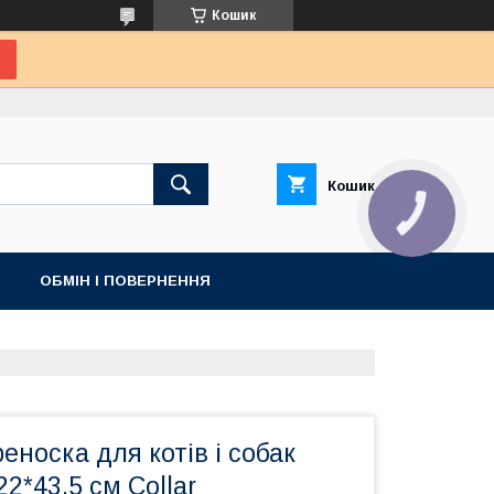
Кошик
Кошик
КНОПКА
ЗВ'ЯЗКУ
ОБМІН І ПОВЕРНЕННЯ
еноска для котів і собак
22*43,5 см Collar