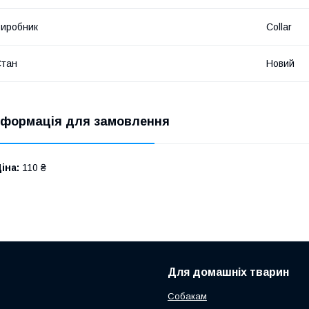
иробник
Collar
Стан
Новий
нформація для замовлення
іна:
110 ₴
Для домашніх тварин
Собакам