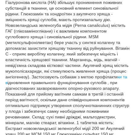
Гіалуронова кислота (HA) збільшує проникнення поживних
субстанцій в тканини, це основний елемент синовіальної
рідини. Глюкозамін та хондроїтин з акулячого хряща -
зміцнюють хрящі суглобів, мають протизапальну дію.
Новозеландська зеленогуба мідія (Perna canaliculus) містить
ГАГ (глікозаміноглікани) і є важливим компонентом
суглобового хряща і синовіальної рідини. MSM
(метилсульфонілметан) бере участь у синтезі колагену та
допомагає захистити хрящову тканину від руйнування. Вітамін
С - сприяє виробітку колагену, який забезпечує міцність і
еластичність хрящової тканини. Марганець, мідь, магній -
невід'ємна складова кісткової частини. Акулячий хрящ містить
мукополісахариди, які стимулюють живлення хряща (процес
ангіогенезу). Застосовують собакам з метою профілакти
ки та
в
ідновлення правильного функціонування суглобів , при
діагностованих захворюваннях опорно-рухового апарату.
Показаний для прийому вагітним самкам в третій і останній
період вагітності, оскільки дане співвідношення компонентів
оптимально підтримує утворення сполучнотканинних структур
у плода і забезпечує самку необхідними поживними
речовинами. Склад: сухі пивні дріжджі, мальтодекстрин,
мінерали, магнію стеарат, вітаміни. 1 таблетка містить:
Екстракт новозеландської зеленогубої мідії 200 мг Акулячий
хрящ 200 мг МСМ 150 мг Глюкозаміну сульфат 150 мг