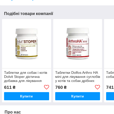
Подібні товари компанії
Таблетки для собак і котів
Таблетки Dolfos Arthro HA
Табл
Dolvit Stoper дієтична
мini для лікування суглобів
соба
добавка для лікування
у котів та собак дрібних
гострої діареї №30 Dolfos
порід №40 Dolfos
611
760
741
₴
₴
Купити
Купити
Про нас