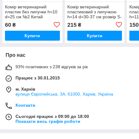
Комір ветеринарний
Комір ветеринарний
Комі
пластик без липучки h=10
пластиковий з липучкою
плас
d=25 см №2 Китай
h=14 d=30-37 см розмір S-
h=11
M TX-19513 Trixie
XS-S
60
215
150
₴
₴
Купити
Купити
Про нас
93% позитивних з 238 відгуків за рік
Працює з 30.01.2015
м. Харків
вулиця Європейська, 3А, 61000, Харків, Україна
Контакти
Сьогодні працює з 09:00 до 18:00
Показати весь графік роботи