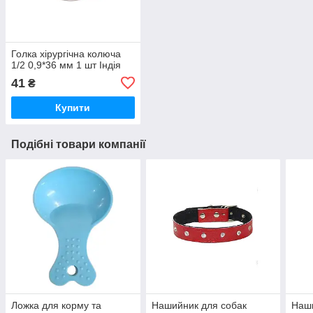
Голка хірургічна колюча
1/2 0,9*36 мм 1 шт Індія
41
₴
Купити
Подібні товари компанії
Ложка для корму та
Нашийник для собак
Наши