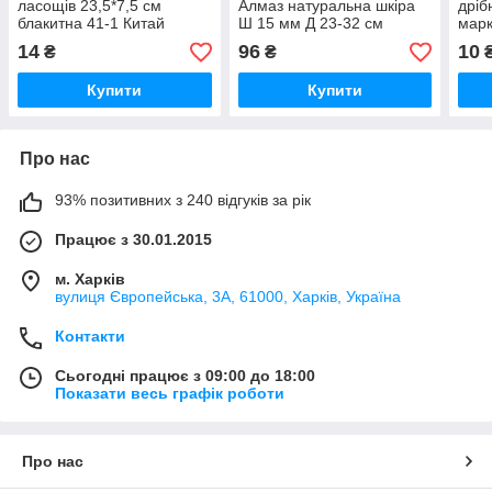
ласощів 23,5*7,5 см
Алмаз натуральна шкіра
дріб
блакитна 41-1 Китай
Ш 15 мм Д 23-32 см
марк
червоний Franty 151014/3
Кита
14
96
10
₴
₴
червоний
Купити
Купити
Про нас
93% позитивних з 240 відгуків за рік
Працює з 30.01.2015
м. Харків
вулиця Європейська, 3А, 61000, Харків, Україна
Контакти
Сьогодні працює з 09:00 до 18:00
Показати весь графік роботи
Про нас