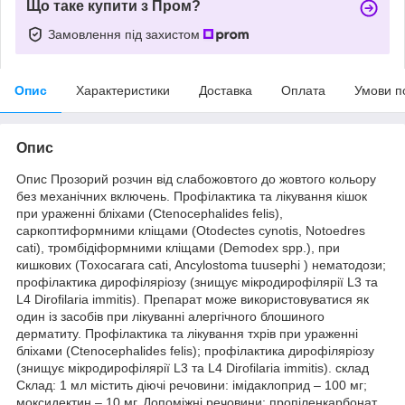
Що таке купити з Пром?
Замовлення під захистом
Опис
Характеристики
Доставка
Оплата
Умови п
Опис
Опис Прозорий розчин від слабожовтого до жовтого кольору
без механічних включень. Профілактика та лікування кішок
при ураженні бліхами (Ctenocephalides felis),
саркоптиформними кліщами (Otodectes cynotis, Notoedres
cati), тромбідіформними кліщами (Demodex spp.), при
кишкових (Тохосагага cati, Ancylostoma tuusephi ) нематодози;
профілактика дирофіляріозу (знищує мікродирофілярії L3 та
L4 Dirofilaria immitis). Препарат може використовуватися як
один із засобів при лікуванні алергічного блошиного
дерматиту. Профілактика та лікування тхрів при ураженні
бліхами (Ctenocephalides felis); профілактика дирофіляріозу
(знищує мікродирофілярії L3 та L4 Dirofilaria immitis). склад
Склад: 1 мл містить діючі речовини: імідаклоприд – 100 мг;
моксидектин – 10 мг. Допоміжні речовини: пропіленкарбонат,