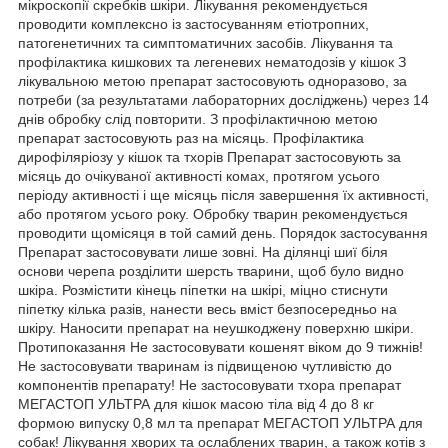
мікроскопії скребків шкіри. Лікування рекомендується
проводити комплексно із застосуванням етіотропних,
патогенетичних та симптоматичних засобів. Лікування та
профілактика кишкових та легеневих нематодозів у кішок З
лікувальною метою препарат застосовують одноразово, за
потреби (за результатами лабораторних досліджень) через 14
днів обробку слід повторити. З профілактичною метою
препарат застосовують раз на місяць. Профілактика
дирофіляріозу у кішок та тхорів Препарат застосовують за
місяць до очікуваної активності комах, протягом усього
періоду активності і ще місяць після завершення їх активності,
або протягом усього року. Обробку тварин рекомендується
проводити щомісяця в той самий день. Порядок застосування
Препарат застосовувати лише зовні. На ділянці шиї біля
основи черепа розділити шерсть тварини, щоб було видно
шкіра. Розмістити кінець піпетки на шкірі, міцно стиснути
піпетку кілька разів, нанести весь вміст безпосередньо на
шкіру. Наносити препарат на неушкоджену поверхню шкіри.
Протипоказання Не застосовувати кошенят віком до 9 тижнів!
Не застосовувати тваринам із підвищеною чутливістю до
компонентів препарату! Не застосовувати тхора препарат
МЕГАСТОП УЛЬТРА для кішок масою тіла від 4 до 8 кг
формою випуску 0,8 мл та препарат МЕГАСТОП УЛЬТРА для
собак! Лікування хворих та ослаблених тварин, а також котів з