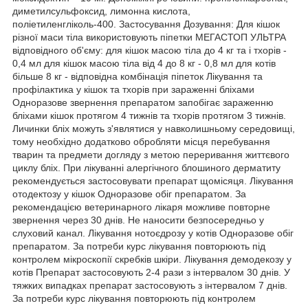
диметилсульфоксид, лимонна кислота,
поліетиленгліколь-400. Застосування Дозування: Для кішок
різної маси тіла використовують піпетки МЕГАСТОП УЛЬТРА
відповідного об'єму: для кішок масою тіла до 4 кг та і тхорів -
0,4 мл для кішок масою тіла від 4 до 8 кг - 0,8 мл для котів
більше 8 кг - відповідна комбінація піпеток Лікування та
профілактика у кішок та тхорів при зараженні бліхами
Одноразове звернення препаратом запобігає зараженню
бліхами кішок протягом 4 тижнів та тхорів протягом 3 тижнів.
Личинки бліх можуть з'являтися у навколишньому середовищі,
тому необхідно додатково обробляти місця перебування
тварин та предмети догляду з метою переривання життєвого
циклу бліх. При лікуванні алергічного блошиного дерматиту
рекомендується застосовувати препарат щомісяця. Лікування
отодектозу у кішок Одноразове обіг препаратом. За
рекомендацією ветеринарного лікаря можливе повторне
звернення через 30 днів. Не наносити безпосередньо у
слуховий канал. Лікування нотоєдрозу у котів Одноразове обіг
препаратом. За потреби курс лікування повторюють під
контролем мікроскопії скребків шкіри. Лікування демодекозу у
котів Препарат застосовують 2-4 рази з інтервалом 30 днів. У
тяжких випадках препарат застосовують з інтервалом 7 днів.
За потреби курс лікування повторюють під контролем