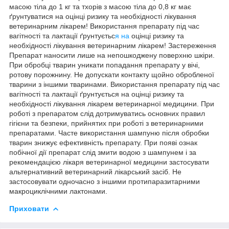
масою тіла до 1 кг та тхорів з масою тіла до 0,8 кг має
ґрунтуватися на оцінці ризику та необхідності лікування
ветеринарним лікарем! Використання препарату під час
вагітності та лактації ґрунтуєтьс
я на
оцінці ризику та
необхідності лікування ветеринарним лікарем! Застереження
Препарат наносити лише на непошкоджену поверхню шкіри.
При обробці тварин уникати попадання препарату у вічі,
ротову порожнину. Не допускати контакту щойно обробленої
тварини з іншими тваринами. Використання препарату під час
вагітності та лактації ґрунтується на оцінці ризику та
необхідності лікування лікарем ветеринарної медицини. При
роботі з препаратом слід дотримуватись основних правил
гігієни та безпеки, прийнятих при роботі з ветеринарними
препаратами. Часте використання шампуню після обробки
тварин знижує ефективність препарату. При появі ознак
побічної дії препарат слід змити водою з шампунем і за
рекомендацією лікаря ветеринарної медицини застосувати
альтернативний ветеринарний лікарський засіб. Не
застосовувати одночасно з іншими протипаразитарними
макроциклічними лактонами.
Приховати