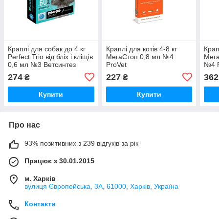
Краплі для собак до 4 кг
Краплі для котів 4-8 кг
Крап
Perfect Trio від бліх і кліщів
МегаСтоп 0,8 мл №4
Мега
0,6 мл №3 Ветсинтез
ProVet
№4 P
274
227
362
₴
₴
Купити
Купити
Про нас
93% позитивних з 239 відгуків за рік
Працює з 30.01.2015
м. Харків
вулиця Європейська, 3А, 61000, Харків, Україна
Контакти