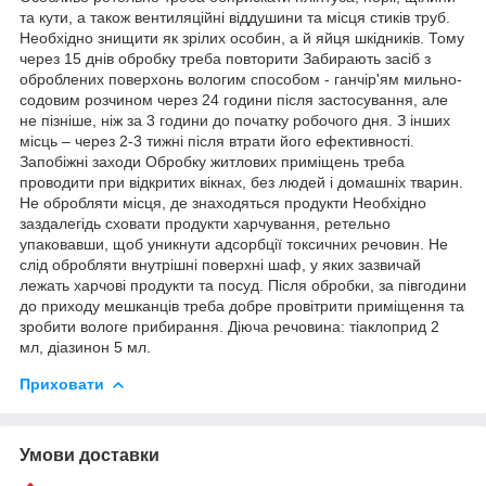
та кути, а також вентиляційні віддушини та місця стиків труб.
Необхідно знищити як зрілих особин, а й яйця шкідників. Тому
через 15 днів обробку треба повторити Забирають засіб з
оброблених поверхонь вологим способом - ганчір'ям мильно-
содовим розчином через 24 години після застосування, але
не пізніше, ніж за 3 години до початку робочого дня. З інших
місць – через 2-3 тижні після втрати його ефективності.
Запобіжні заходи Обробку житлових приміщень треба
проводити при відкритих вікнах, без людей і домашніх тварин.
Не обробляти місця, де знаходяться продукти Необхідно
заздалегідь сховати продукти харчування, ретельно
упаковавши, щоб уникнути адсорбції токсичних речовин. Не
слід обробляти внутрішні поверхні шаф, у яких зазвичай
лежать харчові продукти та посуд. Після обробки, за півгодини
до приходу мешканців треба добре провітрити приміщення та
зробити вологе прибирання. Діюча речовина: тіаклоприд 2
мл, діазинон 5 мл.
Приховати
Умови доставки