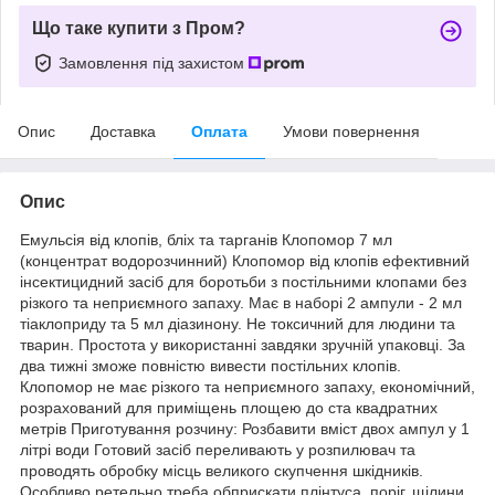
Що таке купити з Пром?
Замовлення під захистом
Опис
Доставка
Оплата
Умови повернення
Опис
Емульсія від клопів, бліх та тарганів Клопомор 7 мл
(концентрат водорозчинний) Клопомор від клопів ефективний
інсектицидний засіб для боротьби з постільними клопами без
різкого та неприємного запаху. Має в наборі 2 ампули - 2 мл
тіаклоприду та 5 мл діазинону. Не токсичний для людини та
тварин. Простота у використанні завдяки зручній упаковці. За
два тижні зможе повністю вивести постільних клопів.
Клопомор не має різкого та неприємного запаху, економічний,
розрахований для приміщень площею до ста квадратних
метрів Приготування розчину: Розбавити вміст двох ампул у 1
літрі води Готовий засіб переливають у розпилювач та
проводять обробку місць великого скупчення шкідників.
Особливо ретельно треба обприскати плінтуса, поріг, щілини