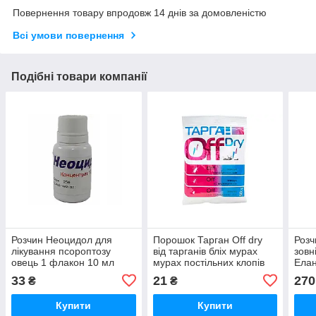
Повернення товару впродовж 14 днів за домовленістю
Всі умови повернення
Подібні товари компанії
Розчин Неоцидол для
Порошок Тарган Off dry
Розч
лікування псороптозу
від тарганів бліх мурах
зовн
овець 1 флакон 10 мл
мурах постільних клопів
Ела
Україна
50 г Агро Протекшн
33
21
270
₴
₴
Купити
Купити