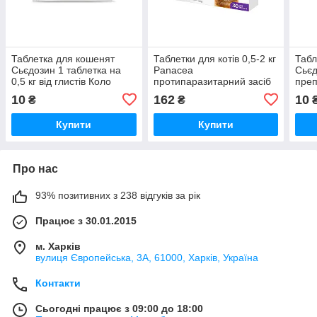
Таблетка для кошенят
Таблетки для котів 0,5-2 кг
Табл
Сьєдозин 1 таблетка на
Panacea
Сьєд
0,5 кг від глистів Коло
протипаразитарний засіб
преп
№1 Superium Panacea
кг №
10
162
10
₴
₴
Купити
Купити
Про нас
93% позитивних з 238 відгуків за рік
Працює з 30.01.2015
м. Харків
вулиця Європейська, 3А, 61000, Харків, Україна
Контакти
Сьогодні працює з 09:00 до 18:00