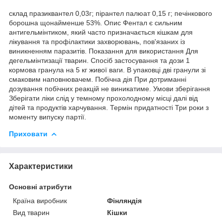
склад празиквантел 0,03г; пірантел палюат 0,15 г; печінкового
борошна щонайменше 53%. Опис Фентал є сильним
антигельмінтиком, який часто призначається кішкам для
лікування та профілактики захворювань, пов'язаних із
виникненням паразитів. Показання для використання Для
дегельмінтизації тварин. Спосіб застосування та дози 1
кормова гранула на 5 кг живої ваги. В упаковці дві гранули зі
смаковим наповнювачем. Побічна дія При дотриманні
дозування побічних реакцій не виникатиме. Умови зберігання
Зберігати ліки слід у темному прохолодному місці далі від
дітей та продуктів харчування. Термін придатності Три роки з
моменту випуску партії.
Приховати
Характеристики
Основні атрибути
Країна виробник
Фінляндія
Вид тварин
Кішки