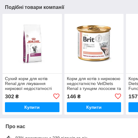
Подібні товари компанії
Сухий корм для котів
Корм для котів з нирковою
Корм
Renal для лікування
недостатністю VetDiets
Diet
ниркової недостатності
Renal з тунцем лососем та
Func
400 г Royal Canin
горохом 200 г Brit
нирк
302
146
157
₴
₴
195 
Купити
Купити
Про нас
93% позитивних з 239 відгуків за рік