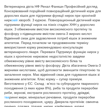
Ветеринарна дієта НФ Ренал Фанкшн Професійний догляд.
Консервований порційний повнораційний дієтичний корм для
дорослих кішок для підтримки функції нирок при хронічній
нирк
овій
хворобі. З куркою. Повнорационный дієтичний корм
підтримки функції нирок на пізніх стадіях ХНН у дорослих
кішок. З обмеженим вмістом високоякісного протеїну та
фосфору з підвищеним вмістом омега-3 жирних кислот.
Відмінний смак для задоволення потреб кішок зі зниженим
апетитом. Перед початком чи продовженням терміну
використання корму рекомендовано консультацію
ветеринарного лікаря. Переваги Підтримує функцію нирок у
кішок з хронічною нирковою недостатністю завдяки
обмеженому рівню вмісту високоякісного білка та
обмеженому рівню вмісту фосфору. Дієта збагачена Омега-3
жирними кислотами, щоб допомогти зменшити гіпертонію та
запалення нирок. Має відмінний смак для годування кішок зі
зниженим апетитом. Клас корму – супер преміум.
Виготовлено у ЄС. Склад : м'ясо та субпродукти тваринного
походження (з яких курки 8%), риба та продукти переробки
риби, зернові, екстракти рослинного протеїну, дріжджі,
тва
ринні жири, мінеральні речовини, продукти переробки
рослинного походження, цукру. Джерела протеїнів: свиняча
печінка, плазма, трахея, нирки, клейковина, курячі