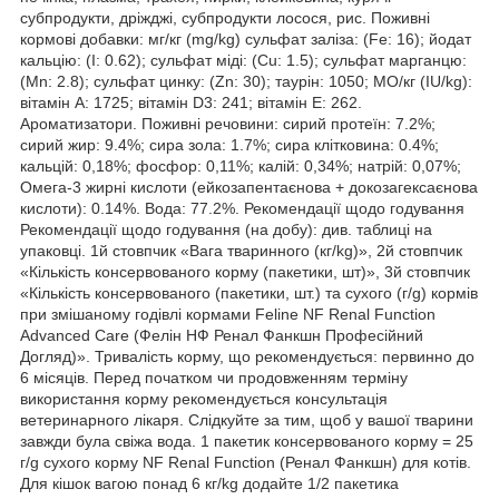
субпродукти, дріжджі, субпродукти лосося, рис. Поживні
кормові добавки: мг/кг (mg/kg) сульфат заліза: (Fe: 16); йодат
кальцію: (I: 0.62); сульфат міді: (Сu: 1.5); сульфат марганцю:
(Mn: 2.8); сульфат цинку: (Zn: 30); таурін: 1050; МО/кг (IU/kg):
вітамін А: 1725; вітамін D3: 241; вітамін Е: 262.
Ароматизатори. Поживні речовини: сирий протеїн: 7.2%;
сирий жир: 9.4%; сира зола: 1.7%; сира клітковина: 0.4%;
кальцій: 0,18%; фосфор: 0,11%; калій: 0,34%; натрій: 0,07%;
Омега-3 жирні кислоти (ейкозапентаєнова + докозагексаєнова
кислоти): 0.14%. Вода: 77.2%. Рекомендації щодо годування
Рекомендації щодо годування (на добу): див. таблиці на
упаковці. 1й стовпчик «Вага тваринного (кг/kg)», 2й стовпчик
«Кількість консервованого корму (пакетики, шт)», 3й стовпчик
«Кількість консервованого (пакетики, шт.) та сухого (г/g) кормів
при змішаному годівлі кормами Feline NF Renal Function
Advanced Care (Фелін НФ Ренал Фанкшн Професійний
Догляд)». Тривалість корму, що рекомендується: первинно до
6 місяців. Перед початком чи продовженням терміну
використання корму рекомендується консультація
ветеринарного лікаря. Слідкуйте за тим, щоб у вашої тварини
завжди була свіжа вода. 1 пакетик консервованого корму = 25
г/g сухого корму NF Renal Function (Ренал Фанкшн) для котів.
Для кішок вагою понад 6 кг/kg додайте 1/2 пакетика