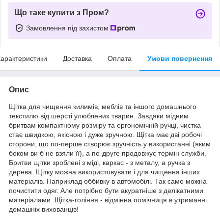
Що таке купити з Пром?
Замовлення під захистом
арактеристики
Доставка
Оплата
Умови повернення
Опис
Щітка для чищення килимів, меблів та іншого домашнього
текстилю від шерсті улюблених тварин. Завдяки мідним
бритвам компактному розміру та ергономічній ручці, чистка
стає швидкою, якісною і дуже зручною. Щітка має дві робочі
сторони, що по-перше створює зручність у використанні (яким
боком ви б не взяли її), а по-друге продовжує термін служби.
Бритви щітки зроблені з міді, каркас - з металу, а ручка з
дерева. Щітку можна використовувати і для чищення інших
матеріалів. Наприклад оббивку в автомобілі. Так само можна
почистити одяг. Але потрібно бути акуратніше з делікатними
матеріалами. Щітка-гоління - відмінна помічниця в утриманні
домашніх вихованців!