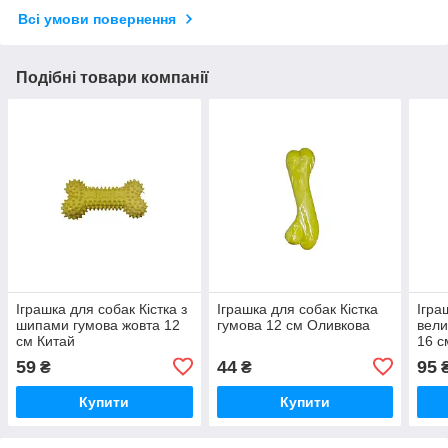
Всі умови повернення
Подібні товари компанії
Іграшка для собак Кістка з
Іграшка для собак Кістка
Ігра
шипами гумова жовта 12
гумова 12 см Оливкова
вели
см Китай
16 с
59
44
95
₴
₴
Купити
Купити