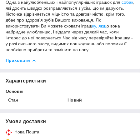
Одна з найулюбленіших і найпопулярніших іграшок для
собак
,
які досить швидко розправляються з усім, що їм дарують.
Кісточка відрізняється міцністю та довговічністю, крім того,
дбає про здоров'я зубів Вашого вихованця. Як
використовувати Ви можете сховати іграш
ку, якщ
о вона
набридне улюбленцю, і віддати через деякий час, коли
інтерес до неї повернеться Час від часу перевіряйте іграшку -
у разі сильного зносу, видимих пошкоджень або поломки її
необхідно прибрати та замінити на нову
Приховати
Характеристики
Основні
Стан
Новий
Умови доставки
Нова Пошта