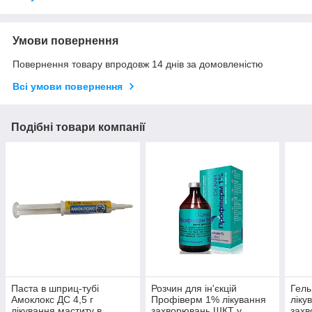
Умови повернення
Повернення товару впродовж 14 днів за домовленістю
Всі умови повернення
Подібні товари компанії
Паста в шприц-тубі
Розчин для ін'єкцій
Гель
Амоклокс ДС 4,5 г
Профіверм 1% лікування
ліку
лікування маститу в
захворювань ШКТ у
захв