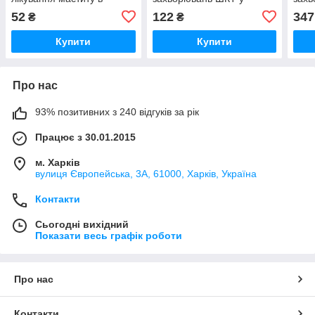
сухостійний період
тварин 50 мл O.L.KAR
сугл
52
122
347
₴
₴
O.L.KAR
Купити
Купити
Про нас
93% позитивних з 240 відгуків за рік
Працює з 30.01.2015
м. Харків
вулиця Європейська, 3А, 61000, Харків, Україна
Контакти
Сьогодні вихідний
Показати весь графік роботи
Про нас
Контакти