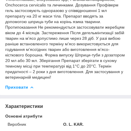
Onchocerca cervicalis та личинками. Дозування Профіверм
гель застосовують одноразово у співвідношенні 1 мл
препарату на 20 кг маси тіла. Препарат вводять за
допомогою шприца-туби на корінь язика тварини.
Протипоказання Не рекомендується застосовувати жеребцям
віком до 4 місяців. Застереження Після дегельмінтизації забій
тварин на м'ясо допустимо лише через 28 діб. У разі вибою
раніше встановленого терміну м'ясо використовується для
годування м'ясоїдних тварин або виготовлення м'ясо-
кісткового борошна. Форма випуску Шприци-туби з дозатором
20 мл або 30 мл. Зберігання Препарат зберігати в сухому
темному місці при температурі від 1°С до 20°С. Термін
придатності – 2 роки з дня виготовлення. Для застосування у
ветеринарній медицині!
Приховати
Характеристики
Основні атрибути
Виробник
O. L. KAR.