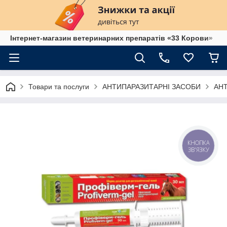
Інтернет-магазин ветеринарних препаратів «33 Корови»
Товари та послуги
АНТИПАРАЗИТАРНІ ЗАСОБИ
АН
КНОПКА
ЗВ'ЯЗКУ