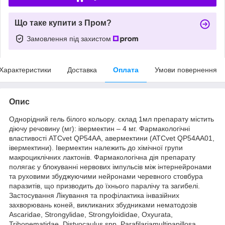
Що таке купити з Пром?
Замовлення під захистом
Характеристики
Доставка
Оплата
Умови повернення
Опис
Однорідний гель білого кольору. склад 1мл препарату містить
діючу речовину (мг): івермектин – 4 мг. Фармакологічні
властивості ATCvet QP54AA, авермектини (ATCvet QP54AA01,
івермектини). Івермектин належить до хімічної групи
макроциклічних лактонів. Фармакологічна дія препарату
полягає у блокуванні нервових імпульсів між інтернейронами
та руховими збуджуючими нейронами черевного стовбура
паразитів, що призводить до їхнього паралічу та загибелі.
Застосування Лікування та профілактика інвазійних
захворювань коней, викликаних збудниками нематодозів
Ascaridae, Strongylidae, Strongyloididae, Oxyurata,
Trihonematidae, Distyocаulus spp, Parafilariamultipapillosa,