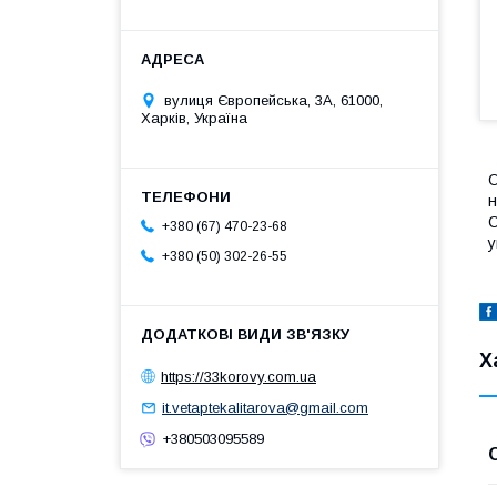
вулиця Європейська, 3А, 61000,
Харків, Україна
О
н
С
+380 (67) 470-23-68
у
+380 (50) 302-26-55
Х
https://33korovy.com.ua
it.vetaptekalitarova@gmail.com
+380503095589