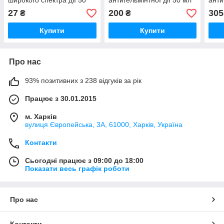
широкого спектра дії 50
антигельмінтної дії 50 мл
анти
мл O.L.KAR
O.L.KAR
№10
27
200
305
₴
₴
Купити
Купити
Про нас
93% позитивних з 238 відгуків за рік
Працює з 30.01.2015
м. Харків
вулиця Європейська, 3А, 61000, Харків, Україна
Контакти
Сьогодні працює з 09:00 до 18:00
Показати весь графік роботи
Про нас