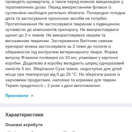
проводять щокварталу, а також перед кожною вакцинацією у
терапевтичних дозах. Перед використанням флакон із
суспензією необхідно ретельно збовтати. Попередня голодна
дієта та застосування проносних засобів не потрібні.
Протипоказання Не застосовувати тваринам з підвищеною
чутливістю до компонентів препарату. Не використовувати
щенят до 2-х тижнів. Не використовувати хворим та
виснаженим тваринам. Застереження Вагітним самкам
препарат можна застосовувати за 3 тижні до пологів із
обережністю під контролем ветеринарного лікаря. Форма
випуску Флакони полімерні по 10 мл, упаковані у картонні
коробки. Додатково в коробку вкладають шприц одноразовий
ємністю 5 мл. Зберігання Сухе темне, недоступне для дітей
місце при температурі від 0 до 25 °С. Не зберігати разом із
харчовими продуктами, напоями та кормами для тварин.
Термін придатності – 2 роки з дати виготовлення.
Приховати
Характеристики
Основні атрибути