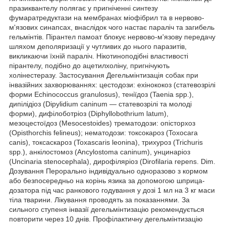
празиквантелу полягає у пригніченні синтезу
фумаратредуктази на мембранах міофібрил та в нервово-
м'язових синапсах, внаслідок чого настає параліч та загибель
гельмінтів. Пірантел памоат блокує нервово-м'язову передачу
шляхом деполяризації у чутливих до нього паразитів,
викликаючи їхній параліч. Нікотиноподібні властивості
пірантелу, подібно до ацетилхоліну, пригнічують
холінестеразу. Застосування Дегельмінтизація собак при
інвазійних захворюваннях: цестодози: ехінококоз (статевозрілі
форми Echinococcus granulosus), теніїдоз (Taenia spp.),
дипілідіоз (Dipylidium caninum — статевозрілі та молоді
форми), дифілоботріоз (Diphyllobothrium latum),
мезоцестоїдоз (Mesocestoides) трематодози: опісторхоз
(Opisthorchis felineus); нематодози: токсокароз (Toxocara
canis), токсаскароз (Toxascaris leoninа), трихуроз (Trichuris
spp.), анкілостомоз (Ancylostoma caninum), унцинаріоз
(Uncinaria stenocephala), дирофіляріоз (Dirofilaria repens. Dim.
Дозування Перорально індивідуально одноразово з кормом
або безпосередньо на корінь язика за допомогою шприца-
дозатора під час ранкового годування у дозі 1 мл на 3 кг маси
тіла тварини. Лікування проводять за показаннями. За
сильного ступеня інвазії дегельмінтизацію рекомендується
повторити через 10 днів. Профілактичну дегельмінтизацію