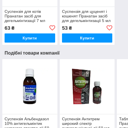
Суспензія для котів
Суспензія для цуценят і
Пранатан засіб для
кошенят Пранатан засіб
дегельмінтизації 7 мл
для дегельмінтизації 5 мл
O.L.KAR
O.L.KAR
63
53
₴
₴
Купити
Купити
Подібні товари компанії
Суспензія Альбендазол
Суспензія Антитрем
Табл
10% антигельмінтик
широкий спектр
Праз