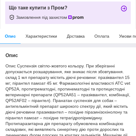
Що таке купити з Пром?
Замовлення під захистом
Опис
Характеристики
Доставка
Оплата
Умови п
Опис
Опис Суспензія світло-жовтого кольору. При зберіганні
допускається розшарування, яке зникає після збовтування.
склад 1 мл препарату містить діючі речовини: празіквантел 15
мг; пірантел памоат 45 мг. Фармакологічні властивості АТС vet
QP52A, протитрематодні, протинематодні та протицестодні
ветеринарні препарати (QP52AA51 – празіквантел, комбінації,
QP52AF02 – пірантел). Пранатан суспензія для собак –
антигельмінтний препарат широкого спектру дії, який містить
діючі речовини празиквантел – похідне піразинізохінолону та
пірантел памоат – похідне тетрагідропіримідину.
Протипаразитарна дія препарату обумовлена комбінацією
складових, які виявляють синергічну дію проти дорослих та
личинкових форм плоских та круглих гельмінтів. Механізм дії