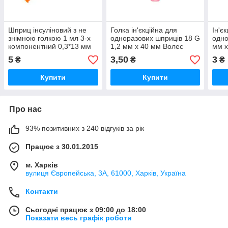
Шприц інсуліновий з не
Голка ін'єкційна для
Ін'є
знімною голкою 1 мл 3-х
одноразових шприців 18 G
одно
компонентний 0,3*13 мм
1,2 мм х 40 мм Волес
мм х
G30 G29
Alex
5
3,50
3
₴
₴
₴
Купити
Купити
Про нас
93% позитивних з 240 відгуків за рік
Працює з 30.01.2015
м. Харків
вулиця Європейська, 3А, 61000, Харків, Україна
Контакти
Сьогодні працює з 09:00 до 18:00
Показати весь графік роботи