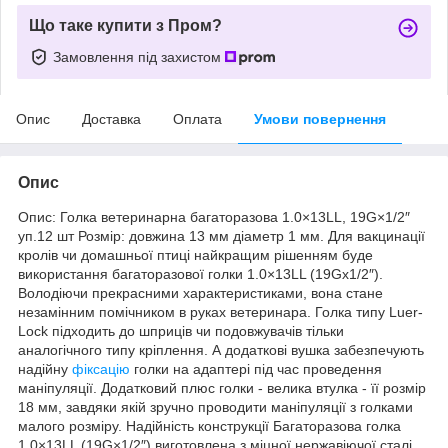
Що таке купити з Пром?
Замовлення під захистом
Опис
Доставка
Оплата
Умови повернення
Опис
Опис: Голка ветеринарна багаторазова 1.0×13LL, 19G×1/2″
уп.12 шт Розмір: довжина 13 мм діаметр 1 мм. Для вакцинації
кролів чи домашньої птиці найкращим рішенням буде
використання багаторазової голки 1.0×13LL (19Gх1/2″).
Володіючи прекрасними характеристиками, вона стане
незамінним помічником в руках ветеринара. Голка типу Luer-
Lock підходить до шприців чи подовжувачів тільки
аналогічного типу кріплення. А додаткові вушка забезпечують
надійну
фіксацію
голки на адаптері під час проведення
маніпуляції. Додатковий плюс голки - велика втулка - її розмір
18 мм, завдяки якій зручно проводити маніпуляції з голками
малого розміру. Надійність конструкції Багаторазова голка
1.0×13LL (19G×1/2″) виготовлена з міцної нержавіючої сталі,