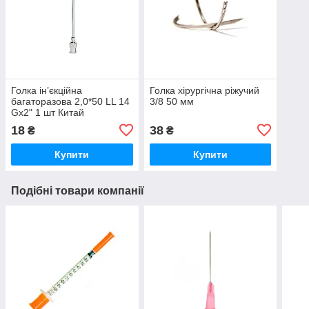
Голка ін’єкційна
Голка хірургічна ріжучий
багаторазова 2,0*50 LL 14
3/8 50 мм
Gх2" 1 шт Китай
18
38
₴
₴
Купити
Купити
Подібні товари компанії