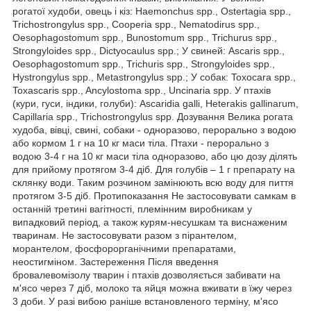
рогатої худоби, овець і кіз: Haemonchus spp., Ostertagia spp.,
Trichostrongylus spp., Cooperia spp., Nematodirus spp.,
Oesophagostomum spp., Bunostomum spp., Trichurus spp.,
Strongyloides spp., Dictyocaulus spp.; У свиней: Ascaris spp.,
Oesophagostomum spp., Trichuris spp., Strongyloides spp.,
Hystrongylus spp., Metastrongylus spp.; У собак: Toxocara spp.,
Toxascaris spp., Ancylostoma spp., Uncinaria spp. У птахів
(кури, гуси, індики, голуби): Ascaridia galli, Heterakis gallinarum,
Capillaria spp., Trichostrongylus spp. Дозування Велика рогата
худоба, вівці, свині, собаки - одноразово, перорально з водою
або кормом 1 г на 10 кг маси тіла. Птахи - перорально з
водою 3-4 г на 10 кг маси тіла одноразово, або цю дозу ділять
для прийому протягом 3-4 діб. Для голубів – 1 г препарату на
склянку води. Таким розчином замінюють всю воду для пиття
протягом 3-5 діб. Протипоказання Не застосовувати самкам в
останній третині вагітності, племінним виробникам у
випадковий період, а також курям-несушкам та виснаженим
тваринам. Не застосовувати разом з пірантелом,
морантелом, фосфорорганічними препаратами,
неостигміном. Застереження Після введення
бровалевомізолу тварин і птахів дозволяється забивати на
м'ясо через 7 діб, молоко та яйця можна вживати в їжу через
3 доби. У разі вибою раніше встановленого терміну, м'ясо