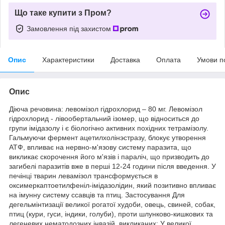
Що таке купити з Пром?
Замовлення під захистом
Опис
Характеристики
Доставка
Оплата
Умови п
Опис
Діюча речовина: левомізол гідрохлорид – 80 мг. Левомізол
гідрохлорид - лівообертальний ізомер, що відноситься до
групи імідазолу і є біологічно активних похідних тетрамізолу.
Гальмуючи фермент ацетилхолінэстразу, блокує утворення
АТФ, впливає на нервно-м'язову систему паразита, що
викликає скорочення його м'язів і параліч, що призводить до
загибелі паразитів вже в перші 12-24 години після введення. У
печінці тварин левамізол трансформується в
оксимеркаптоетилфеніл-імідазолідин, який позитивно впливає
на імунну систему ссавців та птиц. Застосування Для
дегельмінтизації великої рогатої худоби, овець, свиней, собак,
птиц (кури, гуси, індики, голуби), проти шлунково-кишкових та
легеневих нематодозних інвазій, викликаних: У великої