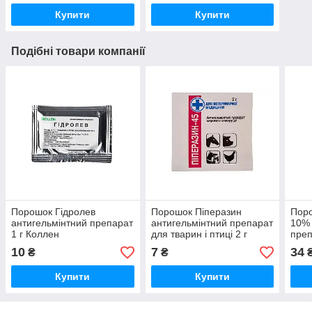
Купити
Купити
Подібні товари компанії
Порошок Гідролев
Порошок Піперазин
Пор
антигельмінтний препарат
антигельмінтний препарат
10% 
1 г Коллен
для тварин і птиці 2 г
преп
Продукт
10
7
34
₴
₴
Купити
Купити