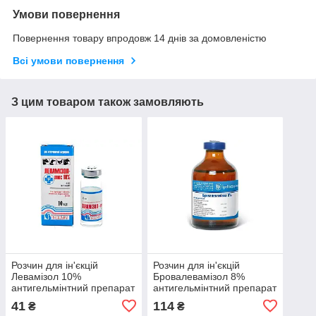
Умови повернення
Повернення товару впродовж 14 днів за домовленістю
Всі умови повернення
З цим товаром також замовляють
Розчин для ін'єкцій
Розчин для ін'єкцій
Левамізол 10%
Бровалевамізол 8%
антигельмінтний препарат
антигельмінтний препарат
1 флакон 10 мл Продукт
1 флакон 50 мл
41
114
₴
₴
Бровафарма