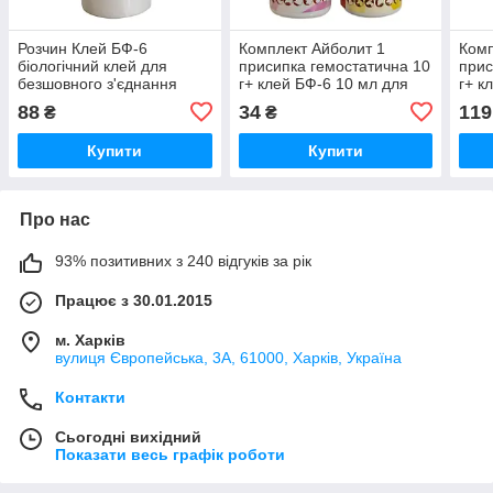
Розчин Клей БФ-6
Комплект Айболит 1
Комп
біологічний клей для
присипка гемостатична 10
прис
безшовного з'єднання
г+ клей БФ-6 10 мл для
г+ к
живих тканин 50 г
обробки ран
обро
88
34
119
₴
₴
Купити
Купити
Про нас
93% позитивних з 240 відгуків за рік
Працює з 30.01.2015
м. Харків
вулиця Європейська, 3А, 61000, Харків, Україна
Контакти
Сьогодні вихідний
Показати весь графік роботи