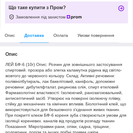
Що таке купити з Пром?
Замовлення під захистом
Опис
Доставка
Оплата
Умови повернення
Опис
ЛЕЙ БФ-6 (10г) Опис: Розчин для зовнішнього застосування
спиртовий. прозора або злегка каламутна рідина від світло-
жовтого до червоного кольору. Склад: Активні речовини:
полівінілбутираль, лак бакелітовий, каніфоль; допоміжні
речовини: дибутилфталат, рицинова олія, спирт етиловий
Фармакологічні властивості: Ізолюючий, ранозагоювальний,
антисептичний засіб. Утворює на поверхні ізолюючу плівку,
стійку до механічних та хімічних впливів. Біологічний клей, що
використовується для безшовного з'єднання живих тканин.
При покритті клеєм БФ-6 кореня зуба створюються умови для
ізоляції кореневих. каналів від продуктів розпаду тканин
Показання: Мікротравми-рани, опіки, садна, тріщини,
подряпини, порізи та інших дрібні травми шкіри,