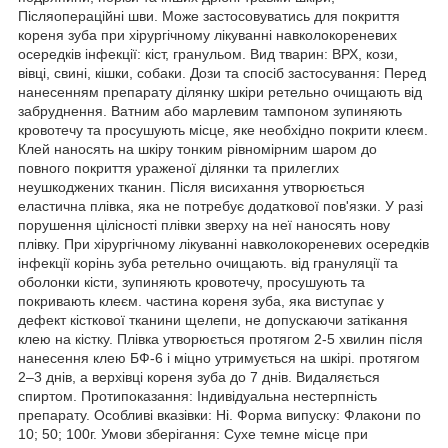
Післяопераційні шви. Може застосовуватись для покриття
кореня зуба при хірургічному лікуванні навколокореневих
осередків інфекції: кіст, гранульом. Вид тварин: ВРХ, кози,
вівці, свині, кішки, собаки. Дози та спосіб застосування: Перед
нанесенням препарату ділянку шкіри ретельно очищають від
забруднення. Ватним або марлевим тампоном зупиняють
кровотечу та просушують місце, яке необхідно покрити клеєм.
Клей наносять на шкіру тонким рівномірним шаром до
повного покриття ураженої ділянки та прилеглих
неушкоджених тканин. Після висихання утворюється
еластична плівка, яка не потребує додаткової пов'язки. У разі
порушення цілісності плівки зверху на неї наносять нову
плівку. При хірургічному лікуванні навколокореневих осередків
інфекції корінь зуба ретельно очищають. від грануляції та
оболонки кісти, зупиняють кровотечу, просушують та
покривають клеєм. частина кореня зуба, яка виступає у
дефект кісткової тканини щелепи, не допускаючи затікання
клею на кістку. Плівка утворюється протягом 2-5 хвилин після
нанесення клею БФ-6 і міцно утримується на шкірі. протягом
2–3 днів, а верхівці кореня зуба до 7 днів. Видаляється
спиртом. Протипоказання: Індивідуальна нестерпність
препарату. Особливі вказівки: Ні. Форма випуску: Флакони по
10; 50; 100г. Умови зберігання: Сухе темне місце при