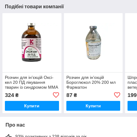
Подібні товари компанії
Розчин для ін'єкцій Оксі-
Розчин для ін'єкцій
Шпри
кел 20 ПД лікування
Бороглюкол 20% 200 мл
плас
тварин із синдромом ММА
Фарматон
вете
та при захворюваннях
бігу
324
87
199
₴
₴
органів дихання 100 мл
Kela
Купити
Купити
Про нас
93% позитивних з 238 відгуків за рік