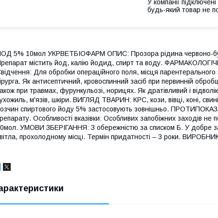
У компанії підключені
будь-який товар не п
ОД 5% 10мол УКРВЕТБІОФАРМ ОПИС: Прозора рідина червоно-бур
репарат містить йод, калію йодид, спирт та воду. ФАРМАКОЛОГІ
відчення: Для обробки операційного поля, місця парентерального 
ірурга. Як антисептичний, кровоспинний засіб при первинній обробці
акож при травмах, фурункульозі, норицях. Як дратівливий і відволі
ухожиль, м'язів, шкіри. ВИГЛЯД ТВАРИН: КРС, кози, вівці, коні, с
озчин спиртового йоду 5% застосовують зовнішньо. ПРОТИПОКАЗА
репарату. Особливості вказівки: Особливих запобіжних заходів 
0мол. УМОВИ ЗБЕРІГАННЯ: З обережністю за списком Б. У добре за
вітла, прохолодному місці. Термін придатності – 3 роки. ВИРОБН
арактеристики