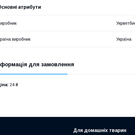
Основні атрибути
иробник
Укрветб
раїна виробник
Україна
нформація для замовлення
іна:
24 ₴
Для домашніх тварин