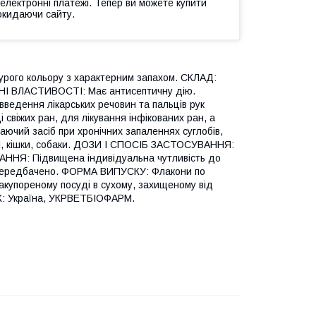
 електронні платежі. Тепер ви можете купити
окидаючи сайту.
ого кольору з характерним запахом. СКЛАД:
ЧНІ ВЛАСТИВОСТІ: Має антисептичну дію.
введення лікарських речовин та пальців рук
 свіжих ран, для лікування інфікованих ран, а
каючий засіб при хронічних запаленнях суглобів,
вині, кішки, собаки. ДОЗИ І СПОСІБ ЗАСТОСУВАННЯ:
ННЯ: Підвищена індивідуальна чутливість до
не передбачено. ФОРМА ВИПУСКУ: Флакони по
купореному посуді в сухому, захищеному від
ИК: Україна, УКРВЕТБІОФАРМ.