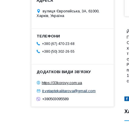
вулиця Європейська, 3А, 61000,
Харків, Україна
Й
П
С
+380 (67) 470-23-68
х
+380 (50) 302-26-55
т
с
Р
п
1
с
https://33korovy.com.ua
it.vetaptekalitarova@gmail.com
+380503095589
Х