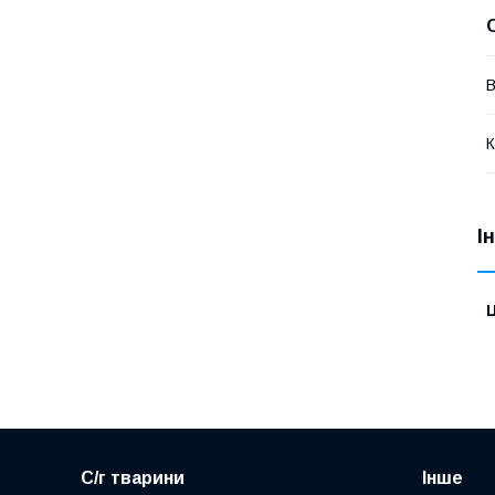
В
К
І
Ц
С/г тварини
Інше