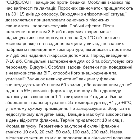
"СЕРДОСАН" і вакциною проти бешихи. Особливі вказівки під
час вагітності та лактації: Поросних свиноматок прищеплюють
за 30 і 15 днів до опоросу. Виходячи з епізоотичної ситуації
дозволяється прищеплювати одночасно підсисних
свиноматок і поросят-сосунків. Побічні ефекти: Після
щеплення протягом 3-5 діб в окремих тварин може
підвищуватися температура тіла на 0,5-1°С і з'являтися
місцева реакція на введення вакцини у вигляді незначних
набряків із підвищенням температури, які зникають протягом
5-7 діб без надання лікарської допомоги. Період виведення:
7-10 діб. Спеціальні застереження для осіб та обслуговуючого
персоналу: Відсутні. Особливі заходи безпеки при поводженні
з невикористаним ВІП, способи його знешкодження та
утилізації: Залишок невикористаної вакцини у флаконі
знешкоджують кип'ятінням 60 хвилин, або додаванням до неї
одного з 5% розчинів формаліну, фенолу або гідроксиду
натрію у співвідношенні 1:1 з витримкою 2 години. Умови
зберігання і транспортування: За температури від +4 до +8°С,
у темному сухому приміщенні. Не заморожувати. Зберігати в
недоступному для дітей місці. Вакцина має бути використана
в день відкриття флакона. Термін придатності: 18 місяців.
Форма випуску: Герметично закупорені скляні флакони
ємністю 10 см3, 20 см3, 50 см3, 100 см3, 200 см3. Назва,
місцезнаходження та місце провадження діяльності власника