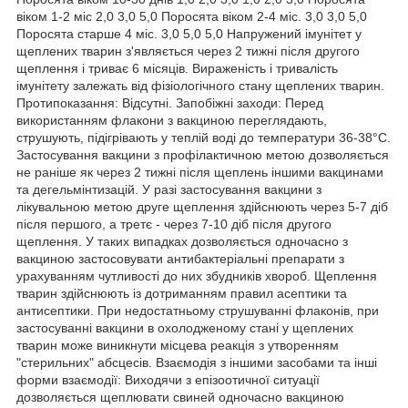
віком 1-2 міс 2,0 3,0 5,0 Поросята віком 2-4 міс. 3,0 3,0 5,0
Поросята старше 4 міс. 3,0 5,0 5,0 Напружений імунітет у
щеплених тварин з'являється через 2 тижні після другого
щеплення і триває 6 місяців. Вираженість і тривалість
імунітету залежать від фізіологічного стану щеплених тварин.
Протипоказання: Відсутні. Запобіжні заходи: Перед
використанням флакони з вакциною переглядають,
струшують, підігрівають у теплій воді до температури 36-38°С.
Застосування вакцини з профілактичною метою дозволяється
не раніше як через 2 тижні після щеплень іншими вакцинами
та дегельмінтизацій. У разі застосування вакцини з
лікувальною метою друге щеплення здійснюють через 5-7 діб
після першого, а третє - через 7-10 діб після другого
щеплення. У таких випадках дозволяється одночасно з
вакциною застосовувати антибактеріальні препарати з
урахуванням чутливості до них збудників хвороб. Щеплення
тварин здійснюють із дотриманням правил асептики та
антисептики. При недостатньому струшуванні флаконів, при
застосуванні вакцини в охолодженому стані у щеплених
тварин може виникнути місцева реакція з утворенням
"стерильних" абсцесів. Взаємодія з іншими засобами та інші
форми взаємодії: Виходячи з епізоотичної ситуації
дозволяється щеплювати свиней одночасно вакциною