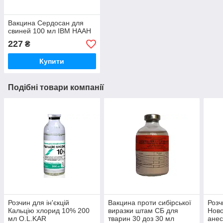
Вакцина Сердосан для
свиней 100 мл ІВМ НААН
227
₴
Купити
Подібні товари компанії
Розчин для ін'єкцій
Вакцина проти сибірської
Розч
Кальцію хлорид 10% 200
виразки штам СБ для
Ново
мл O.L.KAR
тварин 30 доз 30 мл
анес