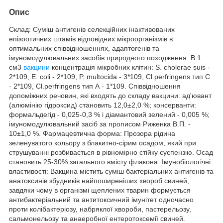
Опис
Склад: Суміш антигенів селекційних інактивованих
епізоотичних штамів відповідних мікроорганізмів в
оптимальних співвідношеннях, адаптогенів та
імуномодулювальних засобів природного походження. В 1
см3
вакцини
концентрація мікробних клітин: S. cholerae suis -
2*109, E. coli - 2*109, P. multocida - 3*109, Cl.perfringens тип C
- 2*109, Cl.perfringens тип А - 1*109. Співвідношення
допоміжних речовин, які входять до складу вакцини: ад'ювант
(алюмінію гідроксид) становить 12,0±2,0 %; консерванти:
формальдегід - 0,025-0,3 % і діамантовий зелений - 0,005 %;
імуномодулювальний засіб за прописом Риженка В.П. -
10±1,0 %. Фармацевтична форма: Прозора рідина
зеленуватого кольору з блакитно-сірим осадом, який при
струшуванні розбивається в рівномірно стійку суспензію. Осад
становить 25-30% загального вмісту флакона. Імунобіологічні
властивості: Вакцина містить суміш бактеріальних антигенів та
анатоксинів збудників найпоширеніших хвороб свиней,
завдяки чому в організмі щеплених тварин формується
антибактеріальний та антитоксичний імунітет одночасно
проти колібактеріозу, набряклої хвороби, пастерельозу,
сальмонельозу та анаеробної ентеротоксемії свиней.