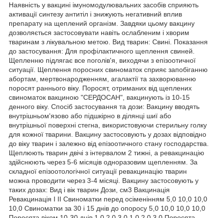
Наявність у вакцині імуномодулювальних засобів сприяють
активації синтезу антитіл і знижують негативний вплив
препарату на щеплений організм. Завдяки цьому вакцину
дозволяється застосовувати навіть ослабленим і хворим
тваринам з лікувальною метою. Вид тварин: Свині. Показання
до застосування: Для профілактичного щеплення свиней.
Щепленню підлягає все поголів'я, виходячи з епізоотичної
ситуації. Щеплення поросних свиноматок сприяє запобіганню
абортам, мертвонародженням, агалактії та захворюванню
поросят раннього віку. Поросят, отриманих від щеплених
свиноматок вакциною "СЕРДОСАН", вакцинують із 10-15
денного віку. Спосіб застосування та дози: Вакцину вводять
внутрішньом'язово або підшкірно в ділянці шиї або
внутрішньої поверхні стегна, використовуючи стерильну голку
для кожної тварини. Вакцину застосовують у дозах відповідно
до віку тварин і залежно від епізоотичного стану господарства.
Щеплюють тварин двічі з інтервалом 2 тижні, а ревакцинацію
здійснюють через 5-6 місяців одноразовим щепленням. За
складної епізоотологічної ситуації ревакцинацію тварин
можна проводити через 3-4 місяці. Вакцину застосовують у
таких дозах: Вид і вік тварин Дози, см3 Вакцинація
Ревакцинація I II Свиноматки перед осіменінням 5,0 10,0 10,0
10,0 Свиноматки за 30 і 15 днів до опоросу 5,0 10,0 10,0 10,0
Поросята віком 10-30 днів 1,0 2,0 3,0 1,0 2,0 3,0 Поросята