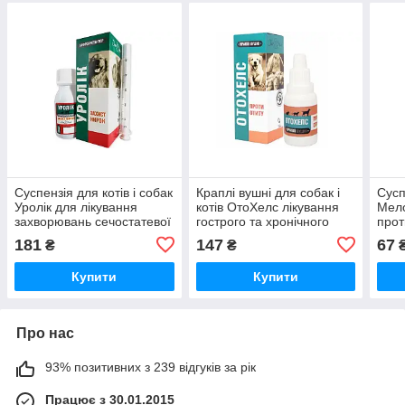
Суспензія для котів і собак
Краплі вушні для собак і
Сусп
Уролік для лікування
котів ОтоХелс лікування
Мел
захворювань сечостатевої
гострого та хронічного
прот
системи та нирок 50 мл
отиту 15 мл ЗооХелс
Зоо
181
147
67
₴
₴
Зоо Хелс
Купити
Купити
Про нас
93% позитивних з 239 відгуків за рік
Працює з 30.01.2015