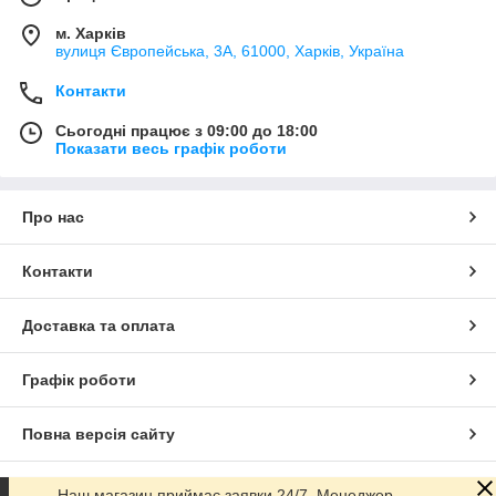
м. Харків
вулиця Європейська, 3А, 61000, Харків, Україна
Контакти
Сьогодні працює з 09:00 до 18:00
Показати весь графік роботи
Про нас
Контакти
Доставка та оплата
Графік роботи
Повна версія сайту
Сайт створено на маркетплейсі
Prom.ua
Наш магазин приймає заявки 24/7. Менеджер