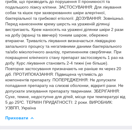
грибів, що призводить до порушення її проникності та
подальшого лізису клітини. ЗАСТОСУВАННЯ: Для лікування
собак та кішок при захворюваннях шкіри алергічної,
бактеріальної та грибкової етіології. ДОЗУВАННЯ: Зовнішньо.
Перед нанесенням крему шерсть на ураженій ділянці
вистригають. Крем наносять на уражені ділянки шкіри 2 рази
на добу (вранці та ввечері) тонким шаром, обережно
втираючи. Тривалість лікування визначається ліквідацією
запального процесу та негативними даними бактеріального
та/або мікологічного аналізу, припиненням сверблячки. При
покращенні клінічного стану препарат застосовують 1 раз на
добу. Курс лікування становить 2-4 тижні (не більше).
Повторне застосування призначають не раніше як через 20
діб. ПРОТИПОКАЗАННЯ: Підвищена чутливість до
компонентів препарату. ПОПЕРЕДЖЕННЯ: Не допускати
попадання препарату на слизові оболонки, відкриті рани. Не
допускати злизування препарату тваринами. ЗБЕРІГАННЯ:
Сухе, темне, недоступне для дітей, місце при температурі від
5 до 25ºС. ТЕРМІН ПРИДАТНОСТІ: 2 роки. ВИРОБНИК:
УЗВПП, Україна
Приховати