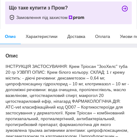
Що таке купити з Пром?
Замовлення під захистом
Опис
Характеристики
Доставка
Оплата
Умови п
Опис
ІНСТРУКЦІЯ ЗАСТОСУВАННЯ: Крем Тріосан "ЗооХелс" туба
20 гр УЗВПП ОПИС: Крем білого кольору. СКЛАД: 1 г крему
містить: - діючі речовини: дексаметозон – 0,64 мг,
ципрофлоксацину гідрохлорид – 10 мг, клотримазол – 10 мг -
допоміжні речовини: вода очищена, пропіленгліколь, масло
вазелінове, цетостеариловий спирт, макрогол 20
цетостеариловий ефір, ніпагард ФАРМАКОЛОГІЧНА ДІЯ:
ATC-vet класифікаційний код QD07 – Кортикостероїди для
застосування у дерматології. Крем Тріосан – комбінований
протизапальний, протиалергічний, антибактеріальний,
протигрибковий препарат, фармакологічна дія якого
зумовлена трьома активними агентами: ципрофлоксацином,
дексаметазоном та клотримазолом. Ципрофлоксацин –