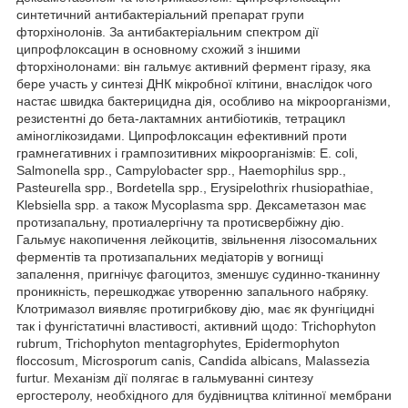
синтетичний антибактеріальний препарат групи
фторхінолонів. За антибактеріальним спектром дії
ципрофлоксацин в основному схожий з іншими
фторхінолонами: він гальмує активний фермент гіразу, яка
бере участь у синтезі ДНК мікробної клітини, внаслідок чого
настає швидка бактерицидна дія, особливо на мікроорганізми,
резистентні до бета-лактамних антибіотиків, тетрацикл
аміноглікозидами. Ципрофлоксацин ефективний проти
грамнегативних і грампозитивних мікроорганізмів: Е. coli,
Salmonella spp., Campylobacter spp., Haemophilus spp.,
Pasteurella spp., Bordetella spp., Erysipelothrix rhusiopathiae,
Klebsiella spp. а також Mycoplasma spp. Дексаметазон має
протизапальну, протиалергічну та протисвербіжну дію.
Гальмує накопичення лейкоцитів, звільнення лізосомальних
ферментів та протизапальних медіаторів у вогнищі
запалення, пригнічує фагоцитоз, зменшує судинно-тканинну
проникність, перешкоджає утворенню запального набряку.
Клотримазол виявляє протигрибкову дію, має як фунгіцидні
так і фунгістатичні властивості, активний щодо: Trichophyton
rubrum, Trichophyton mentagrophytes, Epidermophyton
floccosum, Microsporum canis, Candida albicans, Malassezia
furtur. Механізм дії полягає в гальмуванні синтезу
ергостеролу, необхідного для будівництва клітинної мембрани