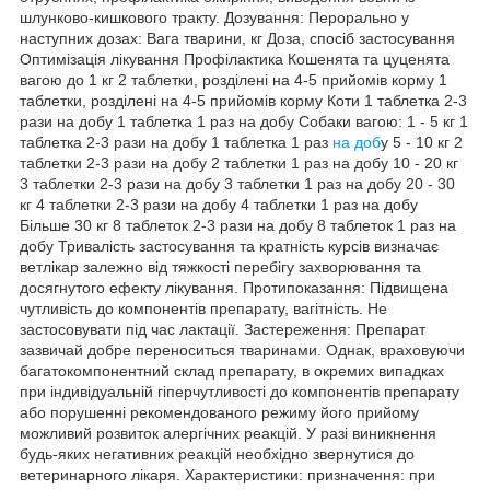
шлунково-кишкового тракту. Дозування: Перорально у
наступних дозах: Вага тварини, кг Доза, спосіб застосування
Оптимізація лікування Профілактика Кошенята та цуценята
вагою до 1 кг 2 таблетки, розділені на 4-5 прийомів корму 1
таблетки, розділені на 4-5 прийомів корму Коти 1 таблетка 2-3
рази на добу 1 таблетка 1 раз на добу Собаки вагою: 1 - 5 кг 1
таблетка 2-3 рази на добу 1 таблетка 1 раз
на доб
у 5 - 10 кг 2
таблетки 2-3 рази на добу 2 таблетки 1 раз на добу 10 - 20 кг
3 таблетки 2-3 рази на добу 3 таблетки 1 раз на добу 20 - 30
кг 4 таблетки 2-3 рази на добу 4 таблетки 1 раз на добу
Більше 30 кг 8 таблеток 2-3 рази на добу 8 таблеток 1 раз на
добу Тривалість застосування та кратність курсів визначає
ветлікар залежно від тяжкості перебігу захворювання та
досягнутого ефекту лікування. Протипоказання: Підвищена
чутливість до компонентів препарату, вагітність. Не
застосовувати під час лактації. Застереження: Препарат
зазвичай добре переноситься тваринами. Однак, враховуючи
багатокомпонентний склад препарату, в окремих випадках
при індивідуальній гіперчутливості до компонентів препарату
або порушенні рекомендованого режиму його прийому
можливий розвиток алергічних реакцій. У разі виникнення
будь-яких негативних реакцій необхідно звернутися до
ветеринарного лікаря. Характеристики: призначення: при