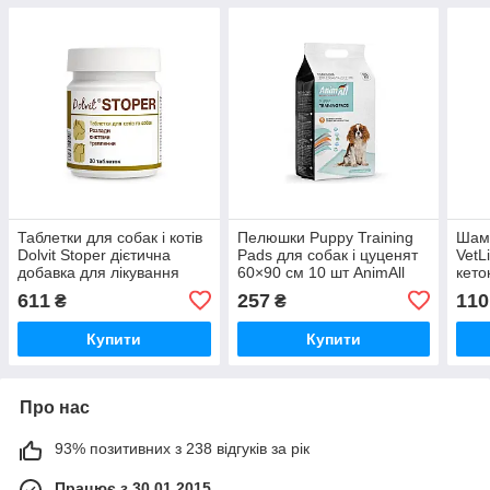
Таблетки для собак і котів
Пелюшки Puppy Training
Шамп
Dolvit Stoper дієтична
Pads для собак і цуценят
VetL
добавка для лікування
60×90 см 10 шт AnimAll
кето
гострої діареї №30 Dolfos
ліку
611
257
110
₴
₴
дерм
захв
Купити
Купити
Шам
Про нас
93% позитивних з 238 відгуків за рік
Працює з 30.01.2015