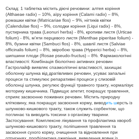
Склад: 1 таблетка містить діючі речовини: алтея коріння
(Althaeae radix) – 10%, аїру коріння (Calami radix) – 8%,
ромашки квітки (Matricariae flos) – 9%, нігтиків квітки
(Calendulae flos) – 9%, солодки коріння (Liqui radix) - 8%,
пустирника трава (Leonuri herba) - 8%, кропиви листя (Urticae
folium) - 8%, м'яти перцевого листя (Menthae piperitae folium) -
8%, бузини квітки (Sambuci flos) - 8%, шавлії листя (Salviae
officinalis folium) – 8%, звіробою трава (Hyperici herba) – 8%,
шипшини плоди (Rosae pseudo-fructus) – 8%. Фармакологічні
властивості: Комбінація біологічно активних речовин
Гастролайф виявляє спазмолітичні властивості, захищає
оболонку шлунка від дратівливих речовин, усуває запальні
процеси та стимулює репаративні процеси у слизовій
оболонці шлунка, регулює функції травного тракту, нормалізує
моторику кишечника. Підвищує апетит, покращує травлення,
сприяє засвоєнню поживних речовин. Містить природну
клітковину, яка покращує засвоєння корму, вивод
ить ш
ерсть із
шлунково-кишкового тракту, також служить сорбентом, що
поглинає та виводить токсини з організму тварини.
Застосування: Комплексне лікування та профілактика хвороб
шлунково-кишкового тракту, поліпшення травлення та
засвоєння сухого корму, очищення та відновлення при
отруєннях, профілактика ожиріння, виведення вовни із