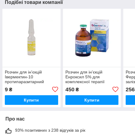
Подібні товари компанії
Розчин для ін'єкцій
Розчин для ін'єкцій
Розч
Івермектин-10
Енроксил 5% для
Фер
протипаразитарний
комплексної терапії
залі
препарат широкого
бактеріальних інфекцій
твар
9
450
256
₴
₴
спектра дії 1 мл Продукт
100 мл KRKA
Купити
Купити
Про нас
93% позитивних з 238 відгуків за рік