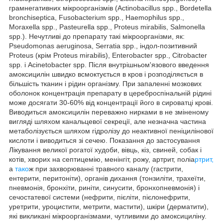
грамнегативних мікроорганізмів (Actinobacillus spp., Bordetella
bronchiseptica, Fusobacterium spp., Haemophilus spp.,
Moraxella spp., Pasteurella spp., Proteus mirabilis, Salmonella
spp.). Нечутливі до препарату такі мікроорганізми, як:
Pseudomonas aeruginosa, Serratia spp., індол-позитивний
Proteus (крім Proteus mirabilis), Enterobacter spp., Citrobacter
spp. і Acinetobacter spp. Після внутрішньом'язового введення
амоксицилін швидко всмоктується в кров і розподіляється в
більшість тканин і рідин організму. При запаленні мозкових
оболонок концентрація препарату в цереброспінальній рідині
може досягати 30-60% від концентрації його в сироватці крові.
Виводиться амоксицилін переважно нирками в не зміненому
вигляді шляхом канальцевої секреції, але незначна частина
метаболізується шляхом гідролізу до неактивної пеніцилінової
кислоти і виводиться зі сечею. Показання до застосування
Лікування великої рогатої худоби, вівць, кіз, свиней, собак і
котів, хворих на септицемію, менінгіт, рожу, артрит, поліа
ртрит,
а
тако
ж при захворюванні травного каналу (гастрити,
ентерити, перитоніти), органів дихання (тонзиліти, трахеїти,
пневмонія, бронхіти, риніти, синусити, бронхопневмонія) і
сечостатевої системи (нефрити, пієліти, пієлонефрити,
уретрити, уроцистити, метрити, мастити), шкіри (дерматити),
які викликані мікроорганізмами, чутливими до амоксициліну.