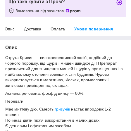
Що таке купити з Пром?
Замовлення під захистом
Опис
Доставка
Оплата
Умови повернення
Опис
Отрута Крисин — високоефективний засіб, подібний до
чорного порошку, від щурів і мишей швидкої дії! Препарат
призначений для знищення мишей і щурів у приміщеннях і в
найближчому оточенні зовнішніх стін будинків. Чудово
використовується в магазинах, кіосках, промислових і
житлових приміщеннях, складах.
Активна речовина: фосфід цинку — 80%.
Переваги:
Має миттєву дію. Смерть
гризунів
настає впродовж 1-2
хвилин.
Починає діяти після використання в малих дозах.
Є дешевим і ефективним засобом.