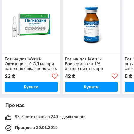
Розчин для ін'єкцій
Розчин для ін'єкцій
Роз
Окситоцин 10 ОД мл при
Бровермектин 1%
анти
патологіях післяпологових
антигельмінтик при
спек
станів 1 ампула 5 мл
ураженні ендо- та
Укра
23
42
5
₴
₴
₴
Бровафарма
ектопаразитами тварин і
птахів 10 мл Бровафарма
Купити
Купити
Про нас
93% позитивних з 240 відгуків за рік
Працює з 30.01.2015