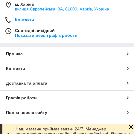
м. Харків
вулиця Європейська, 3А, 61000, Харків, Україна
Контакти
Сьогодні вихідний
Показати весь графік роботи
Про нас
Контакти
Доставка та оплата
Графік роботи
Повна версія сайту
Сайт створено на маркетплейсі
Prom.ua
Наш магазин приймає заявки 24/7. Менеджер
перетелефонує вам у робочий час у робочі дні. Відправки