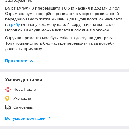
Застосування:
Вміст ампули 3 г перемішати з 0,5 кг насіння й додати 3 г олії.
Отримана суміш порційно розкласти в місцях проживання й
передбачуваного житла мишей. Для щурів порошок насипати
на
рибу
(копчену, смажену на олії, сиру), сир, м'ясо, сало.
Порошок з ампули можна всипати в блюдце з молоком.
Отруйна приманка має бути свіжа та доступна для гризунів.
Тому годівниці потрібно частіше перевіряти та за потреби
додавати приманку.
Приховати
Умови доставки
Нова Пошта
Укрпошта
Самовивіз
Всі умови доставки