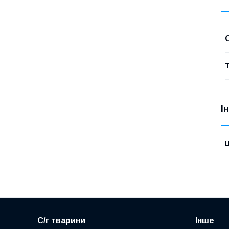
Т
І
Ц
С/г тварини
Інше