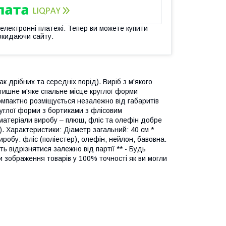
 електронні платежі. Тепер ви можете купити
окидаючи сайту.
к дрібних та середніх порід). Виріб з м'якого
тишне м'яке спальне місце круглої форми
мпактно розміщується незалежно від габаритів
углої форми з бортиками з флісовим
і матеріали виробу – плюш, фліс та олефін добре
. Характеристики: Діаметр загальний: 40 см *
иробу: фліс (поліестер), олефін, нейлон, бавовна.
ть відрізнятися залежно від партії ** - Будь
и зображення товарів у 100% точності як ви могли