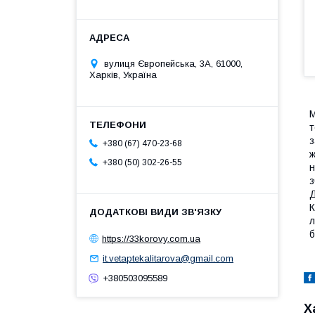
вулиця Європейська, 3А, 61000,
Харків, Україна
М
т
з
+380 (67) 470-23-68
ж
+380 (50) 302-26-55
н
з
Д
К
л
б
https://33korovy.com.ua
it.vetaptekalitarova@gmail.com
+380503095589
Х