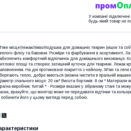
У компанії підключені
будь-який товар не п
'яке місце/лежак/ліжко/подушка для домашніх тварин (кішок та соба
еплого флісу та бавовни. Розміри та фарбування в асортименті. За
абезпечить комфортний відпочинок для домашнього вихованця. Ко
итлової площі та створює затишний куточок для тварини. Лежак кр
аповненням. На дні протиковзне покриття з нейлону. М'які та легк
берігають тепло, добре миються (можна чистити в пральній машині)
іаметр спального місця: 20 см* Висота бортиків: 8 см * Матеріали в
раїна-виробник: Китай * - Розміри вказані у зібраному стані та можу
аска, врахуйте, що монітор може не передавати відтінки та кольор
 побачити його у цьому вигляді перед собою.
арактеристики