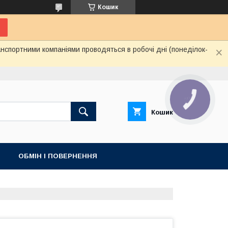
Кошик
нспортними компаніями проводяться в робочі дні (понеділок-
КНОПКА
ЗВ'ЯЗКУ
Кошик
ОБМІН І ПОВЕРНЕННЯ