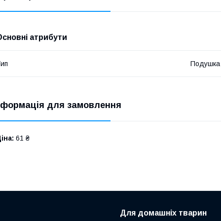
Основні атрибути
ип
Подушка
нформація для замовлення
іна:
61 ₴
Для домашніх тварин