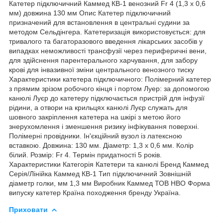
Катетер підключичний Каммед КВ-1 венозний Fr 4 (1,3 x 0,6
мм) довжина 130 мм Опис Катетер підключичний
призначений для встановлення в центральні судини за
методом Сельдінгера. Катетеризація використовується: для
тривалого та багаторазового введення лікарських засобів у
випадках неможливості трансфузії через периферичні вени,
для здійснення парентерального харчування, для забору
крові для інвазивної зміни центрального венозного тиску
Характеристики катетера підключичного: Полімерний катетер
з прямим зрізом робочого кінця і портом Луер: за допомогою
канюлі Луєр до катетеру підключається пристрій для інфузії
рідини, а отвори на крильцях канюлі Луєр служать для
шовного закріплення катетера на шкірі з метою його
знерухомлення і зменшення ризику інфікування поверхні.
Полімерні провідники. Ін'єкційний вузол із латексною
вставкою. Довжина: 130 мм. Діаметр: 1,3 х 0,6 мм. Колір
білий. Розмір: Fr 4. Термін придатності 5 років.
Характеристики Категорія Катетери та канюлі Бренд Каммед
Серія/Лінійка Каммед КВ-1 Тип підключичний Зовнішній
діаметр голки, мм 1,3 мм Виробник Каммед ТОВ НВО Форма
випуску катетер Країна походження бренду Україна.
Приховати