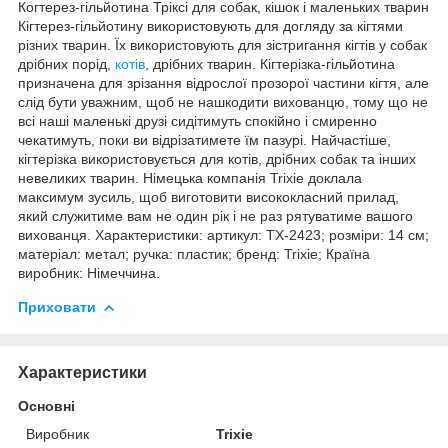
Когтерез-гільйотина Тріксі для собак, кішок і маленьких тварин
Кігтерез-гільйотину використовують для догляду за кігтями
різних тварин. Їх використовують для зістригання кігтів у собак
дрібних порід,
котів
, дрібних тварин. Кігтерізка-гільйотина
призначена для зрізання відрослої прозорої частини кігтя, але
слід бути уважним, щоб не нашкодити вихованцю, тому що не
всі наші маленькі друзі сидітимуть спокійно і смиренно
чекатимуть, поки ви відрізатимете їм пазурі. Найчастіше,
кігтерізка використовується для котів, дрібних собак та інших
невеликих тварин. Німецька компанія Trixie доклала
максимум зусиль, щоб виготовити висококласний прилад,
який служитиме вам не один рік і не раз рятуватиме вашого
вихованця. Характеристики: артикул: TX-2423; розміри: 14 см;
матеріал: метал; ручка: пластик; бренд: Trixie; Країна
виробник: Німеччина.
Приховати
Характеристики
Основні
Виробник
Trixie