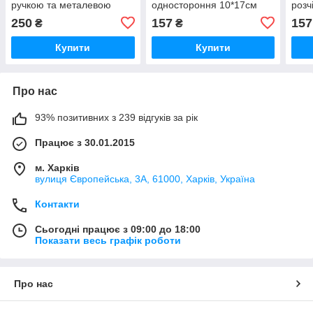
ручкою та металевою
одностороння 10*17см
розч
щетиною 9*16 см
ТХ-2301 Trixie
сіра
250
157
157
₴
₴
ТХ-24056 Trixie
Купити
Купити
Про нас
93% позитивних з 239 відгуків за рік
Працює з 30.01.2015
м. Харків
вулиця Європейська, 3А, 61000, Харків, Україна
Контакти
Сьогодні працює з 09:00 до 18:00
Показати весь графік роботи
Про нас