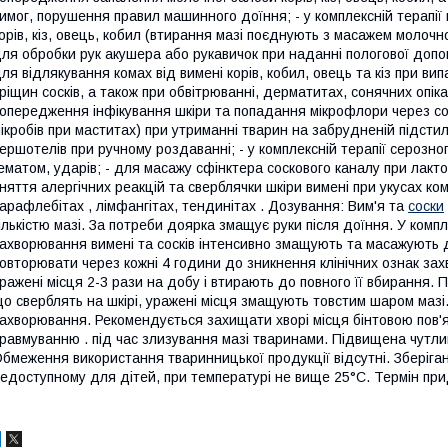
имог, порушення правил машинного доїння; - у комплексній терапії 
орів, кіз, овець, кобил (втирання мазі поєднують з масажем молочно
ля обробки рук акушера або рукавичок при наданні пологової допомо
ля відлякування комах від вимені корів, кобил, овець та кіз при ви
ріщин сосків, а також при обвітрюванні, дерматитах, сонячних опік
опередження інфікування шкіри та попадання мікрофлори через со
ікробів при маститах) при утриманні тварин на забрудненій підсти
ершотелів при ручному роздаванні; - у комплексній терапії серозног
ематом, ударів; - для масажу сфінктера соскового каналу при лактор
няття алергічних реакцій та сверблячки шкіри вимені при укусах ком
арафлебітах , лімфангітах, тендинітах . Дозування: Вим'я та
соски
ількістю мазі. За потреби доярка змащує руки після доїння. У комп
ахворювання вимені та сосків інтенсивно змащують та масажують 
овторювати через кожні 4 години до зникнення клінічних ознак за
ражені місця 2-3 рази на добу і втирають до повного її вбирання. П
о сверблять на шкірі, уражені місця змащують товстим шаром маз
ахворювання. Рекомендується захищати хворі місця бінтовою пов'
равмуванню . під час злизування мазі тваринами. Підвищена чутлив
бмеження використання тваринницької продукції відсутні. Зберіганн
едоступному для дітей, при температурі не вище 25°С. Термін прид