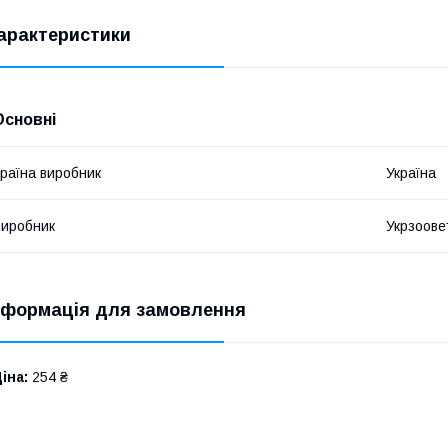
арактеристики
Основні
раїна виробник
Україна
иробник
Укрзоове
нформація для замовлення
іна:
254 ₴