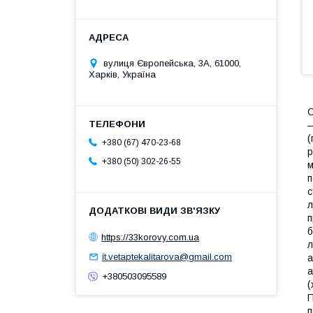
вулиця Європейська, 3А, 61000,
Харків, Україна
С
–
(
+380 (67) 470-23-68
р
+380 (50) 302-26-55
м
п
с
л
п
б
https://33korovy.com.ua
л
it.vetaptekalitarova@gmail.com
а
а
+380503095589
(
П
п