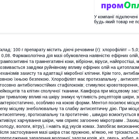
У компанії підключені
будь-який товар не п
клад: 100 г препарату містить діючі речовини (г): хлорофіліпт – 5,
 0,08. Фармакологічна дія мазі обумовлена наявністю ефірних олій
грампозитивні та грамнегативні коки, вібріони, віруси, найпростіші, 
озвивається завдяки руйнівному впливу ефірних олій на цитоплаз
еханізмів захисту та адаптації мікробної клітини. Крім того, антиб
овною їхньою безпекою. Хлорофіліпт має протизапальну , антисепт
тосовно антибіотикостійких стафілококів; стимулює кровотворення
ейкоцитів та клітин сполучної тканини. Камфора при місцевому зас
ри тривалому впливі на шкіру знижує чутливість рецепторів шкіри, з
актеріостатично, особливо на кокові форми. Ментол посилює місцев
егку місцеву знеболювальну та слабку антисептичну дію. При місц
нтисептичну, протизапальну та протитечію , швидко всмоктується в
ктивізує харчування шкіри, чим сприяє загоєнню мікротравм . Захищ
холоду, вологи, вітру), і навіть від укусів комах. Запобігає висихан
ісля застосування мазі шкіра стає пружною, м'якою, не тріскаєтьс
опередження запалення молочної залози корів, кіз, овець, кобил, а