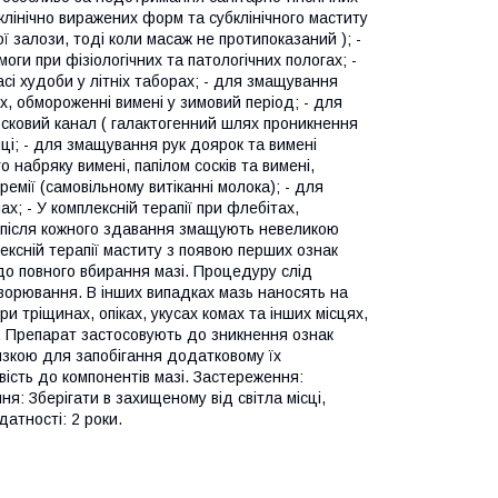
клінічно виражених форм та субклінічного маститу
ї залози, тоді коли масаж не протипоказаний ); -
ги при фізіологічних та патологічних пологах; -
пасі худоби у літніх таборах; - для змащування
ах, обмороженні вимені у зимовий період; - для
сковий канал ( галактогенний шлях проникнення
лці; - для змащування рук доярок та вимені
о набряку вимені, папілом сосків та вимені,
емії (самовільному витіканні молока); - для
ах; - У комплексній терапії при флебітах,
після кожного здавання змащують невеликою
лексній терапії маститу з появою перших ознак
до повного вбирання мазі. Процедуру слід
хворювання. В інших випадках мазь наносять на
ри тріщинах, опіках, укусах комах та інших місцях,
і. Препарат застосовують до зникнення ознак
язкою для запобігання додатковому їх
ість до компонентів мазі. Застереження:
я: Зберігати в захищеному від світла місці,
атності: 2 роки.