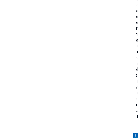
в
к
д
д
т
п
м
п
г
з
п
к
з
п
у
щ
з
т
О
н