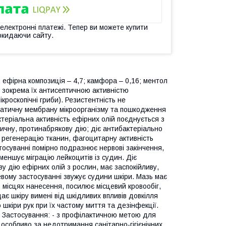
 електронні платежі. Тепер ви можете купити
окидаючи сайту.
0; ефірна композиція – 4,7; камфора – 0,16; ментол
, зокрема їх антисептичною активністю
мікроскопічні гриби). Резистентність не
матичну мембрану мікроорганізму та пошкодження
актеріальна активність ефірних олій поєднується з
ичну, протинабрякову дію; діє антибактеріально
, регенерацію тканин, фагоцитарну активність
тосуванні помірно подразнює нервові закінчення,
меншує міграцію лейкоцитів із судин. Діє
у дію ефірних олій з рослин, має заспокійливу,
евому застосуванні звужує судини шкіри. Мазь має
 місцях нанесення, посилює місцевий кровообіг,
ає шкіру вимені від шкідливих впливів довкілля
ню шкіри рук при їх частому миття та дезінфекції.
я. Застосування: - з профілактичною метою для
 особливо за недотримання санітарно-гігієнічних