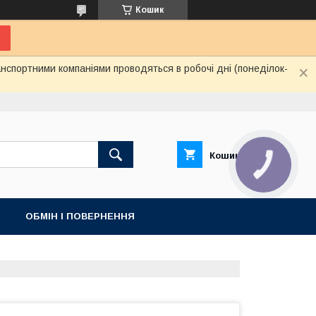
Кошик
нспортними компаніями проводяться в робочі дні (понеділок-
Кошик
КНОПКА
ЗВ'ЯЗКУ
ОБМІН І ПОВЕРНЕННЯ