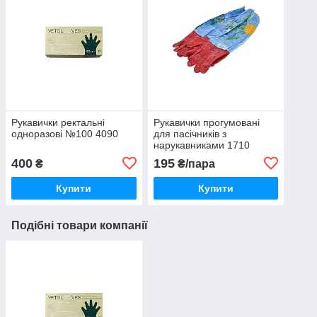
Рукавички ректальні
Рукавички прогумовані
одноразові №100 4090
для пасічників з
нарукавниками 1710
АВВ-100
400
195
₴
₴/пара
Купити
Купити
Подібні товари компанії